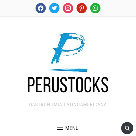
facebook
twitter
instagram
pinterest
whatsapp
GASTRONOMÍA LATINOAMERICANA
MENU