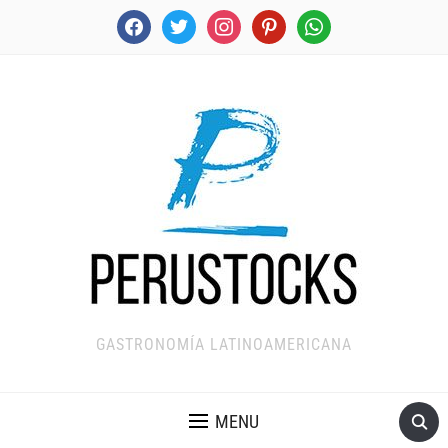
facebook
twitter
instagram
pinterest
whatsapp
GASTRONOMÍA LATINOAMERICANA
MENU