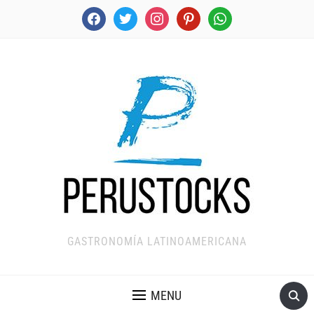
facebook
twitter
instagram
pinterest
whatsapp
GASTRONOMÍA LATINOAMERICANA
MENU