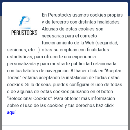
DEVOLUCIONES
Cerrar
En Perustocks usamos cookies propias
y de terceros con distintas finalidades.
Home
Alimentación
Harinas
Cerrar
Algunas de estas cookies son
Refresco de Cebada 250g
necesarias para el correcto
funcionamiento de la Web (seguridad,
sesiones, etc ...), otras se emplean con finalidades
OBJETO
estadísticas, para ofrecerte una experiencia
personalizada y para mostrarte publicidad relacionada
con tus hábitos de navegación. Al hacer click en “Aceptar
OBJETO
Todas” estarás aceptando la instalación de todas estas
Las presentes Condiciones Generales regulan la adquisi
cookies. Si lo deseas, puedes configurar el uso de todas
web www.perustocks.es, del que es titular ALBER
o de algunas de estas cookies pulsando en el botón
YACARINE (en adelante, PERUSTOCKS).
“Seleccionar Cookies”. Para obtener más información
Información
sobre el uso de las cookies y tus derechos haz click
La adquisición de cualesquiera de los productos conlle
Básica
aquí
.
y cada una de las Condiciones Generales que se indican
sobre
Condiciones Particulares que pudieran ser de aplicaci
Protección
de Datos