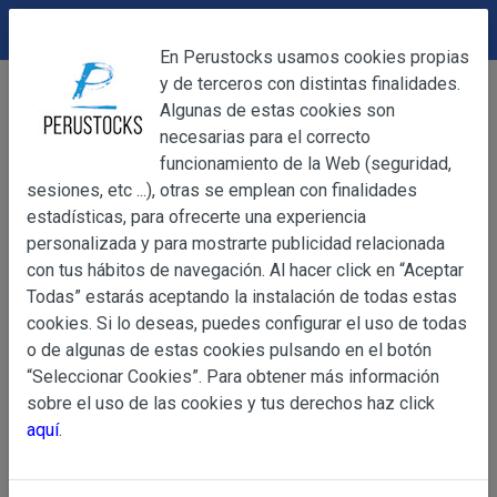
DEVOLUCIONES
Cerrar
En Perustocks usamos cookies propias
y de terceros con distintas finalidades.
Home
Mi cuenta
Cerrar
Algunas de estas cookies son
Mi cuenta
necesarias para el correcto
funcionamiento de la Web (seguridad,
sesiones, etc ...), otras se emplean con finalidades
OBJETO
Entrar en Tu Cuenta
estadísticas, para ofrecerte una experiencia
personalizada y para mostrarte publicidad relacionada
Email address
con tus hábitos de navegación. Al hacer click en “Aceptar
OBJETO
Todas” estarás aceptando la instalación de todas estas
Las presentes Condiciones Generales regulan la adquisi
cookies. Si lo deseas, puedes configurar el uso de todas
web www.perustocks.es, del que es titular ALBER
o de algunas de estas cookies pulsando en el botón
YACARINE (en adelante, PERUSTOCKS).
“Seleccionar Cookies”. Para obtener más información
Información
Solicitud cambio contraseña
sobre el uso de las cookies y tus derechos haz click
La adquisición de cualesquiera de los productos conlle
Básica
aquí
.
y cada una de las Condiciones Generales que se indican
sobre
Condiciones Particulares que pudieran ser de aplicaci
Protección
de Datos