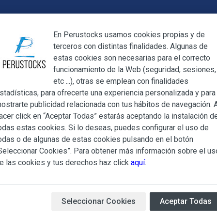
Cerrar
En Perustocks usamos cookies propias y de
terceros con distintas finalidades. Algunas de
Cerrar
estas cookies son necesarias para el correcto
funcionamiento de la Web (seguridad, sesiones,
Megamenu
Mi cuenta
Blog
etc ...), otras se emplean con finalidades
stadísticas, para ofrecerte una experiencia personalizada y para
ostrarte publicidad relacionada con tus hábitos de navegación. A
acer click en “Aceptar Todas” estarás aceptando la instalación d
odas estas cookies. Si lo deseas, puedes configurar el uso de
ones Generales regulan la adquisición de los productos ofertad
odas o de algunas de estas cookies pulsando en el botón
 del que es titular ALBERT SALA CIGÜELA y CINTHYA PAMEL
Seleccionar Cookies”. Para obtener más información sobre el us
CKS).
e las cookies y tus derechos haz click
aquí
.
lesquiera de los productos conlleva la aceptación plena y sin r
ciones Generales que se indican, sin perjuicio de la aceptació
Acerca de nosotros
eran ser de aplicación al adquirir determinados productos.
Seleccionar Cookies
Aceptar Todas