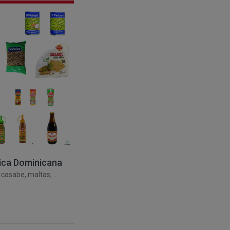
 a 21,00h. Sábado:
cción postal se
siderarán eficaces, a
nteriormente.
 a 21,00h. Sábado:
able del
rección postal se
ica Dominicana
Argentina
 precio aparecen en
casabe, maltas, ...
Yerba mate, alfajores, dulce de
leche ...
o higiene.
 servicios que se
añadir nuevos
 se tengan de