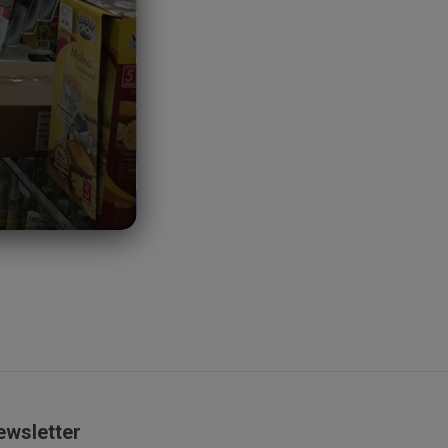
contratación; datos
l cliente deberá
ERUSTOCKS.
s campos requeridos a
er. En la dirección
ónde validamos el
 que nos identifica..
Una vez ya tengamos
de facturación. NOTA:
ndicamos y nos aparece
recio final de la
nemos una casilla
ewsletter