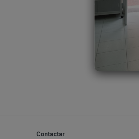
Ejecución de medidas 
de datos en el que s
Interés legítimo del r
que en cualquier caso
consentir expresamen
Los pasos a seguir pa
¿A qué destinatario
Una vez dentro de la
tal efecto. También no
del correo electrónic
email.
Accedemos a la tienda
Procedemos a escoger
todos los producto
En el siguiente paso,
En caso de que la dir
una nueva pantalla en
Seguidamente pasamos 
compra en el que se i
Contactar
para aplicar VALE 
¿Transferencias de 