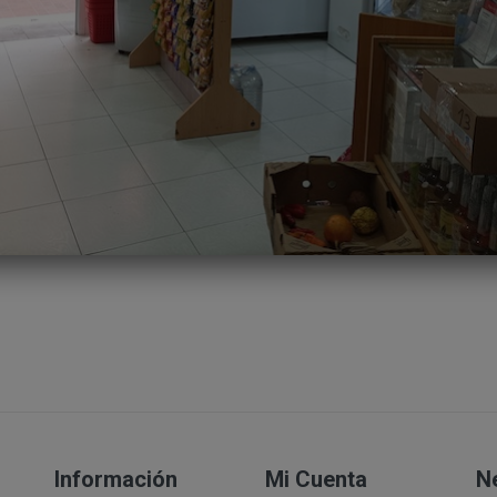
precontractuales a petición del interesado:
e proporcione a PERUSTOCKS la información necesaria para la 
esponsable
 serán veraces, exactos y completos sobre su identidad y que e
te mediante la aceptación de la política de privacidad de P
ra realizar la compra son:
s se comunicarán sus datos?
 web, debemos registrarnos mediante la cumplimentación de lo
s aparece la posibilidad de aceptar la recepción de una newslett
o en el que nos hemos registrado, recibiremos un mensaje en d
 online "ENTRAR" utilizando la contraseña que hemos elegido y
 los productos a comprar y los vamos añadiendo al "carrito". 
s activamos "REVISAR Y CONFIRMAR COMPRA".
 rellenamos nuestros datos personales y anotamos la dirección 
ección de envío sea diferente a la dirección de facturación lo i
 la que anotamos esta dirección de envío.
a visionar todas las anotaciones efectuadas. Nos aparece el p
ndican y añaden los gastos de envío. NOTA: Si fuera el caso te
DESCUENTO..
Información
Mi Cuenta
N
datos a terceros países?