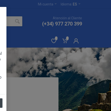
Mi cuenta
Idioma:
ES
Atención al Cliente
(+34) 977 270 399
l
e
os en el sitio web
A RUIZ YACARINE (en
o
eservas de todas y
n de las Condiciones