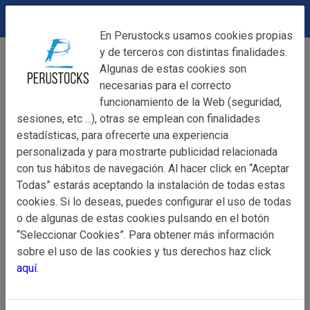
DEVOLUCIONES
Cerrar
En Perustocks usamos cookies propias
y de terceros con distintas finalidades.
Home
Mi cuenta
Cerrar
Algunas de estas cookies son
Mi cuenta
necesarias para el correcto
funcionamiento de la Web (seguridad,
sesiones, etc ...), otras se emplean con finalidades
OBJETO
Entrar en Tu Cuenta
estadísticas, para ofrecerte una experiencia
personalizada y para mostrarte publicidad relacionada
Dirección Email
con tus hábitos de navegación. Al hacer click en “Aceptar
OBJETO
Todas” estarás aceptando la instalación de todas estas
Las presentes Condiciones Generales regulan la adquisi
cookies. Si lo deseas, puedes configurar el uso de todas
web www.perustocks.es, del que es titular ALBER
o de algunas de estas cookies pulsando en el botón
YACARINE (en adelante, PERUSTOCKS).
Contraseña
i
“Seleccionar Cookies”. Para obtener más información
Información
sobre el uso de las cookies y tus derechos haz click
La adquisición de cualesquiera de los productos conlle
Básica
aquí
.
y cada una de las Condiciones Generales que se indican
sobre
¿ Olvidaste la contraseña ?
Condiciones Particulares que pudieran ser de aplicaci
Protección
Recuérdame
de Datos