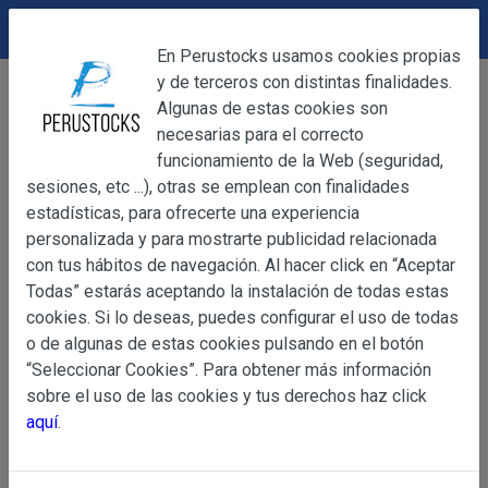
DEVOLUCIONES
Cerrar
En Perustocks usamos cookies propias
y de terceros con distintas finalidades.
Home
Alimentación
Harinas
Cerrar
Algunas de estas cookies son
Almidón de Yuca Chipero Tradicional Codipsa 1Kg
necesarias para el correcto
funcionamiento de la Web (seguridad,
sesiones, etc ...), otras se emplean con finalidades
OBJETO
estadísticas, para ofrecerte una experiencia
personalizada y para mostrarte publicidad relacionada
con tus hábitos de navegación. Al hacer click en “Aceptar
OBJETO
Todas” estarás aceptando la instalación de todas estas
Las presentes Condiciones Generales regulan la adquisi
cookies. Si lo deseas, puedes configurar el uso de todas
web www.perustocks.es, del que es titular ALBER
o de algunas de estas cookies pulsando en el botón
YACARINE (en adelante, PERUSTOCKS).
“Seleccionar Cookies”. Para obtener más información
Información
sobre el uso de las cookies y tus derechos haz click
La adquisición de cualesquiera de los productos conlle
Básica
aquí
.
y cada una de las Condiciones Generales que se indican
sobre
Condiciones Particulares que pudieran ser de aplicaci
Protección
de Datos