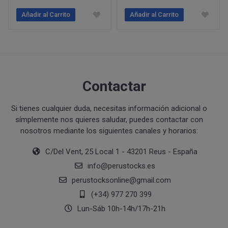
Ejecución de medidas precontractuales a petición del inter
Añadir al Carrito
Añadir al Carrito
Interés legítimo del responsable
PROCESO DE COMPRA Y/O CONTRATACIÓN
Para realizar cualquier compra en www.perustocks.es, 
edad.
¿A qué destinatarios se comunicarán sus datos?
Además será preciso que el cliente se registre en www
recogida de datos en el que se proporcione a PERUST
Contactar
contratación; datos que en cualquier caso serán verac
que el cliente deberá consentir expresamente mediante 
Si tienes cualquier duda, necesitas información adicional o
PERUSTOCKS.
símplemente nos quieres saludar, puedes contactar con
nosotros mediante los siguientes canales y horarios:
Los pasos a seguir para realizar la compra son:
C/Del Vent, 25 Local 1 - 43201 Reus - España
Una vez dentro de la web, debemos registrarnos
info
@
perustocks.es
requeridos a tal efecto. También nos aparece la 
perustocksonline
@
gmail.com
newsletter. En la dirección del correo electrónic
un mensaje en dónde validamos el email.
(+34) 977 270 399
Accedemos a la tienda online "ENTRAR" utilizan
Lun-Sáb 10h-14h/17h-21h
identifica..