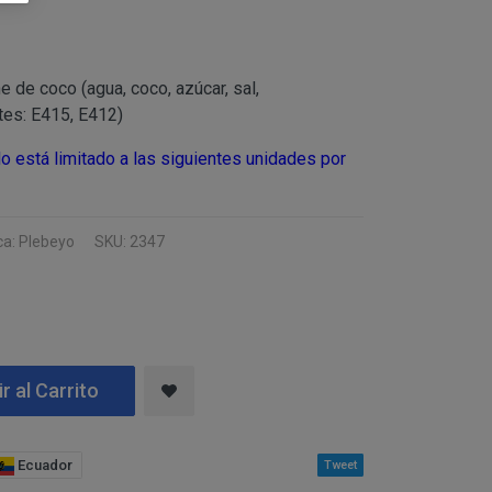
 tanto, es
 de cualquiera de los
CO), atender a sus
e de coco (agua, coco, azúcar, sal,
formativo
es: E415, E412)
imo del responsable.
o está limitado a las siguientes unidades por
usuarios web/
 de la Sociedad de la
“clientes”, únicamente
a: Plebeyo
SKU: 2347
 y necesarias para la
exista una obligación
22G) y CINTHYA
s derechos, indicados
RAGONA (ESPAÑA).
ción del responsable
r al Carrito
Ecuador
Tweet
AÑA).