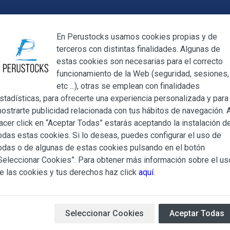
Cerrar
En Perustocks usamos cookies propias y de
terceros con distintas finalidades. Algunas de
Cerrar
estas cookies son necesarias para el correcto
funcionamiento de la Web (seguridad, sesiones,
Megamenu
Mi cuenta
Blog
etc ...), otras se emplean con finalidades
stadísticas, para ofrecerte una experiencia personalizada y para
ostrarte publicidad relacionada con tus hábitos de navegación. A
ndules verdes con coco Plebeyo lata 425ml
acer click en “Aceptar Todas” estarás aceptando la instalación d
odas estas cookies. Si lo deseas, puedes configurar el uso de
Gandules ve
ndiciones Generales regulan la adquisición de los productos of
odas o de algunas de estas cookies pulsando en el botón
ocks.es, del que es titular ALBERT SALA CIGÜELA y CINTH
Seleccionar Cookies”. Para obtener más información sobre el us
Plebeyo lat
adelante, PERUSTOCKS).
e las cookies y tus derechos haz click
aquí
.
e cualesquiera de los productos conlleva la aceptación plena y
Gandules
verdes con
coco
d
s Condiciones Generales que se indican, sin perjuicio de la ac
iculares que pudieran ser de aplicación al adquirir determinad
Seleccionar Cookies
Aceptar Todas
Peso neto: 425g