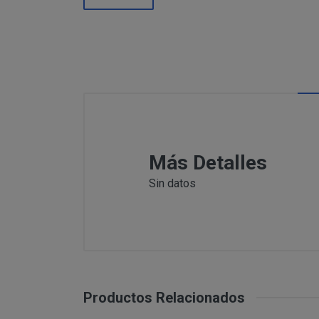
Información
Puede c
Para comunicars
adicional:
final d
detallamos a co
Tfno: 977
Sábado: Ma
MODIFICACION O A
COMUNICACI
Email: inf
Dirección 
postal se 
Todas las notif
Tfno: 977 27039
Más Detalles
DESISTIMIENTO DE
eficaces, a todo
Sábado: Mañana 
anteriormente.
Sin datos
Email: info@per
Informació
Dirección postal
tratamiento de sus 
encuentra la tie
PRODUCTOS
Los productos of
Suministro de b
en pantalla.
Productos Relacionados
Productos que p
Suministro de pr