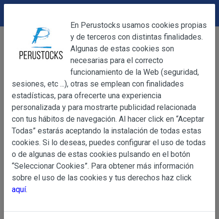
DEVOLUCIONES
Cerrar
En Perustocks usamos cookies propias
y de terceros con distintas finalidades.
Home
Alimentación
Otras conservas
Cerrar
Algunas de estas cookies son
Pasta de Tamarindo El Dorado 454g
necesarias para el correcto
funcionamiento de la Web (seguridad,
sesiones, etc ...), otras se emplean con finalidades
OBJETO
estadísticas, para ofrecerte una experiencia
personalizada y para mostrarte publicidad relacionada
con tus hábitos de navegación. Al hacer click en “Aceptar
OBJETO
Todas” estarás aceptando la instalación de todas estas
Las presentes Condiciones Generales regulan la adquisi
cookies. Si lo deseas, puedes configurar el uso de todas
web www.perustocks.es, del que es titular ALBER
o de algunas de estas cookies pulsando en el botón
YACARINE (en adelante, PERUSTOCKS).
“Seleccionar Cookies”. Para obtener más información
Información
sobre el uso de las cookies y tus derechos haz click
La adquisición de cualesquiera de los productos conlle
Básica
aquí
.
y cada una de las Condiciones Generales que se indican
sobre
Condiciones Particulares que pudieran ser de aplicaci
Protección
de Datos