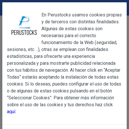
DEVOLUCIONES
Cerrar
En Perustocks usamos cookies propias
y de terceros con distintas finalidades.
Home
Alimentación
Otras conservas
Cerrar
Algunas de estas cookies son
Aceituna de Botija SyS 567g
necesarias para el correcto
funcionamiento de la Web (seguridad,
sesiones, etc ...), otras se emplean con finalidades
OBJETO
estadísticas, para ofrecerte una experiencia
personalizada y para mostrarte publicidad relacionada
con tus hábitos de navegación. Al hacer click en “Aceptar
OBJETO
Todas” estarás aceptando la instalación de todas estas
Las presentes Condiciones Generales regulan la adquisi
cookies. Si lo deseas, puedes configurar el uso de todas
web www.perustocks.es, del que es titular ALBER
o de algunas de estas cookies pulsando en el botón
YACARINE (en adelante, PERUSTOCKS).
“Seleccionar Cookies”. Para obtener más información
Información
sobre el uso de las cookies y tus derechos haz click
La adquisición de cualesquiera de los productos conlle
Básica
aquí
.
y cada una de las Condiciones Generales que se indican
sobre
Condiciones Particulares que pudieran ser de aplicaci
Protección
de Datos