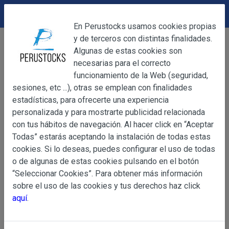
DEVOLUCIONES
Cerrar
En Perustocks usamos cookies propias
y de terceros con distintas finalidades.
Home
Alimentación
Otras conservas
Cerrar
Algunas de estas cookies son
Motas de Guanabana El Dorado
necesarias para el correcto
funcionamiento de la Web (seguridad,
sesiones, etc ...), otras se emplean con finalidades
OBJETO
estadísticas, para ofrecerte una experiencia
personalizada y para mostrarte publicidad relacionada
con tus hábitos de navegación. Al hacer click en “Aceptar
OBJETO
Todas” estarás aceptando la instalación de todas estas
Las presentes Condiciones Generales regulan la adquisi
cookies. Si lo deseas, puedes configurar el uso de todas
web www.perustocks.es, del que es titular ALBER
o de algunas de estas cookies pulsando en el botón
YACARINE (en adelante, PERUSTOCKS).
“Seleccionar Cookies”. Para obtener más información
Información
sobre el uso de las cookies y tus derechos haz click
La adquisición de cualesquiera de los productos conlle
Básica
aquí
.
y cada una de las Condiciones Generales que se indican
sobre
Condiciones Particulares que pudieran ser de aplicaci
Protección
de Datos