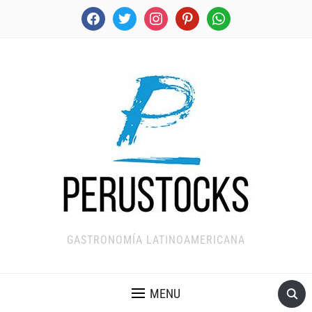
facebook
twitter
instagram
pinterest
whatsapp
GASTRONOMÍA LATINOAMERICANA
MENU