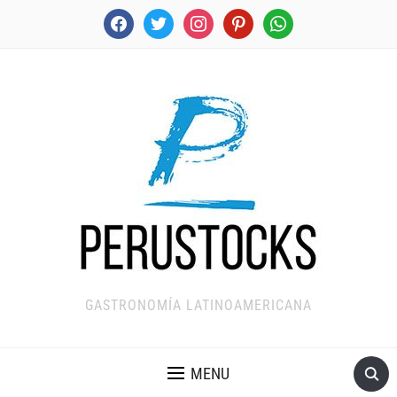
facebook
twitter
instagram
pinterest
whatsapp
GASTRONOMÍA LATINOAMERICANA
MENU