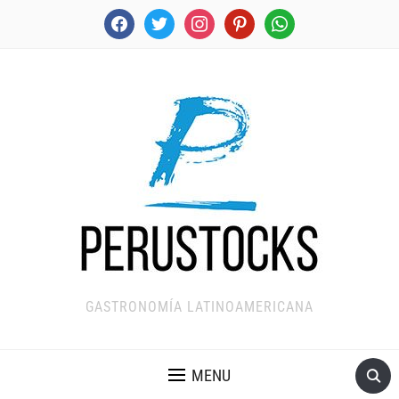
facebook
twitter
instagram
pinterest
whatsapp
GASTRONOMÍA LATINOAMERICANA
MENU