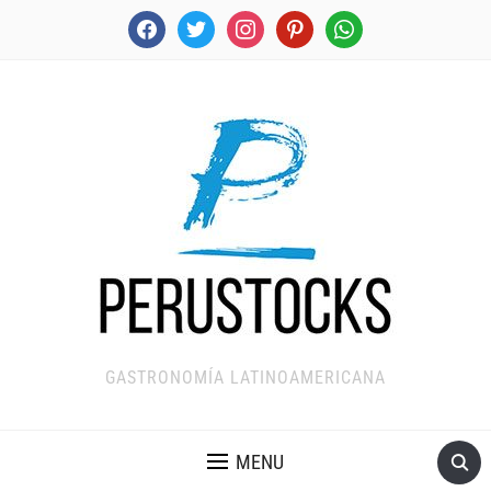
facebook
twitter
instagram
pinterest
whatsapp
GASTRONOMÍA LATINOAMERICANA
MENU