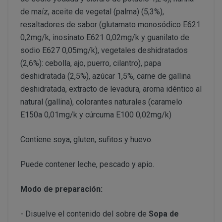
PERUSTOCKS se reserva el derecho de decidir, en cad
conservar en frio y no se hubiera respetado la “cadena d
de maíz, aceite de vegetal (palma) (5,3%),
se ofrecen a los Clientes. De este modo, PERUSTOCK
CONDICIONES DE ACCESO Y UTILIZACIÓN
resaltadores de sabor (glutamato monosódico E621
nuevos productos y/o servicios a los ofertados actu
formulario de desistimien
0,2mg/k, inosinato E621 0,02mg/k y guanilato de
derecho a retirar o dejar de ofrecer, en cualquier mome
info@perustocks.es,
sodio E627 0,05mg/k), vegetales deshidratados
productos ofrecidos.
(2,6%): cebolla, ajo, puerro, cilantro), papa
Todo ello sin perjuicio de que la adquisición de los p
Cerrar
deshidratada (2,5%), azúcar 1,5%, carne de gallina
suscripción o registro del USUARIO, eligiendo este un
info@perustocks.es
deshidratada, extracto de levadura, aroma idéntico al
cuales le identificarán y habilitarán personalmente par
natural (gallina), colorantes naturales (caramelo
Una vez dentro de www.perustocks.es, y para acceder a 
E150a 0,01mg/k y cúrcuma E100 0,02mg/k)
¿Con qué finalidad tratamos sus datos personales?
Usuario deberá seguir todas las instrucciones indicad
lectura y aceptación de todas las condiciones generale
Contiene soya, gluten, sufitos y huevo.
Difundir contenidos delictivos, violentos, pornográficos
del terrorismo o, en general, contrarios a la ley o al or
Puede contener leche, pescado y apio.
Introducir en la red virus informáticos o realizar actuac
interrumpir o generar errores o daños en los documento
Modo de preparación:
lógicos de PERUSTOCKS o de terceras personas; así c
DISPONIBILIDAD Y SUSTITUCIONES
al sitio web y a sus servicios mediante el consumo mas
PRODUCTOS
- Disuelve el contenido del sobre de
Sopa de
los cuales PERUSTOCKS presta sus servicios.