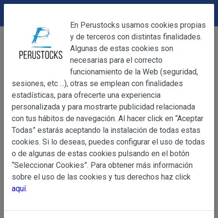
DEVOLUCIONES
Cerrar
En Perustocks usamos cookies propias
y de terceros con distintas finalidades.
Home
Alimentación
Platos Preparados
Cerrar
Algunas de estas cookies son
Sopa Maggi Sancocho 60g
necesarias para el correcto
funcionamiento de la Web (seguridad,
sesiones, etc ...), otras se emplean con finalidades
OBJETO
estadísticas, para ofrecerte una experiencia
personalizada y para mostrarte publicidad relacionada
con tus hábitos de navegación. Al hacer click en “Aceptar
OBJETO
Todas” estarás aceptando la instalación de todas estas
Las presentes Condiciones Generales regulan la adquisi
cookies. Si lo deseas, puedes configurar el uso de todas
web www.perustocks.es, del que es titular ALBER
o de algunas de estas cookies pulsando en el botón
YACARINE (en adelante, PERUSTOCKS).
“Seleccionar Cookies”. Para obtener más información
Información
sobre el uso de las cookies y tus derechos haz click
La adquisición de cualesquiera de los productos conlle
Básica
aquí
.
y cada una de las Condiciones Generales que se indican
sobre
Condiciones Particulares que pudieran ser de aplicaci
Protección
de Datos