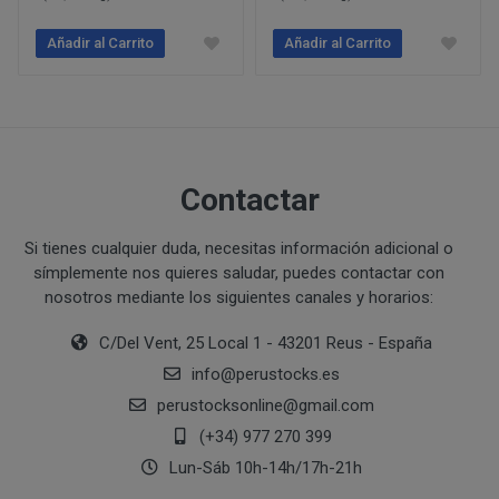
Ejecución de medidas precontractuales a petición del inter
Añadir al Carrito
Añadir al Carrito
Interés legítimo del responsable
PROCESO DE COMPRA Y/O CONTRATACIÓN
Para realizar cualquier compra en www.perustocks.es, 
edad.
¿A qué destinatarios se comunicarán sus datos?
Además será preciso que el cliente se registre en www
recogida de datos en el que se proporcione a PERUST
Contactar
contratación; datos que en cualquier caso serán verac
que el cliente deberá consentir expresamente mediante 
Si tienes cualquier duda, necesitas información adicional o
PERUSTOCKS.
símplemente nos quieres saludar, puedes contactar con
nosotros mediante los siguientes canales y horarios:
Los pasos a seguir para realizar la compra son:
C/Del Vent, 25 Local 1 - 43201 Reus - España
Una vez dentro de la web, debemos registrarnos
requeridos a tal efecto. También nos aparece la 
info
@
perustocks.es
newsletter. En la dirección del correo electrónic
perustocksonline
@
gmail.com
un mensaje en dónde validamos el email.
(+34) 977 270 399
Accedemos a la tienda online "ENTRAR" utilizan
Lun-Sáb 10h-14h/17h-21h
identifica..