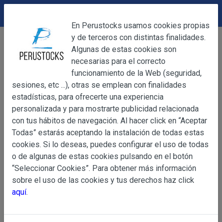
DEVOLUCIONES
Cerrar
En Perustocks usamos cookies propias
y de terceros con distintas finalidades.
Home
Alimentación
Platos Preparados
Cerrar
Algunas de estas cookies son
Salsa Ocopa Provenzal 70 g
necesarias para el correcto
funcionamiento de la Web (seguridad,
sesiones, etc ...), otras se emplean con finalidades
OBJETO
estadísticas, para ofrecerte una experiencia
personalizada y para mostrarte publicidad relacionada
con tus hábitos de navegación. Al hacer click en “Aceptar
OBJETO
Todas” estarás aceptando la instalación de todas estas
Las presentes Condiciones Generales regulan la adquisi
cookies. Si lo deseas, puedes configurar el uso de todas
web www.perustocks.es, del que es titular ALBER
o de algunas de estas cookies pulsando en el botón
YACARINE (en adelante, PERUSTOCKS).
“Seleccionar Cookies”. Para obtener más información
Información
sobre el uso de las cookies y tus derechos haz click
La adquisición de cualesquiera de los productos conlle
Básica
aquí
.
y cada una de las Condiciones Generales que se indican
sobre
Condiciones Particulares que pudieran ser de aplicaci
Protección
de Datos