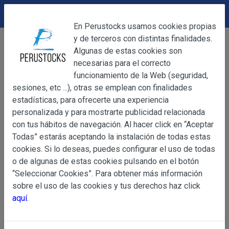
DEVOLUCIONES
Cerrar
En Perustocks usamos cookies propias
y de terceros con distintas finalidades.
Home
Alimentación
Platos Preparados
Cerrar
Algunas de estas cookies son
Frijoles Rojos Volteados La Chula 400g
necesarias para el correcto
funcionamiento de la Web (seguridad,
sesiones, etc ...), otras se emplean con finalidades
OBJETO
estadísticas, para ofrecerte una experiencia
personalizada y para mostrarte publicidad relacionada
con tus hábitos de navegación. Al hacer click en “Aceptar
OBJETO
Todas” estarás aceptando la instalación de todas estas
Las presentes Condiciones Generales regulan la adquisi
cookies. Si lo deseas, puedes configurar el uso de todas
web www.perustocks.es, del que es titular ALBER
o de algunas de estas cookies pulsando en el botón
YACARINE (en adelante, PERUSTOCKS).
“Seleccionar Cookies”. Para obtener más información
Información
sobre el uso de las cookies y tus derechos haz click
La adquisición de cualesquiera de los productos conlle
Básica
aquí
.
y cada una de las Condiciones Generales que se indican
sobre
Condiciones Particulares que pudieran ser de aplicaci
Protección
de Datos