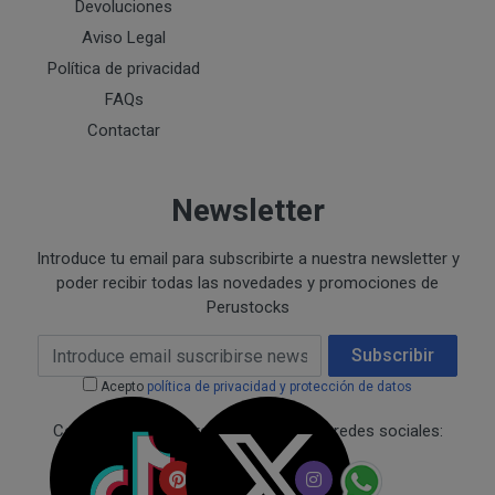
Devoluciones
Junto con su pedido, recibirá la correspondiente factur
Aviso Legal
A tal efecto, el cliente consiente que dicha factura se le
Política de privacidad
recibirá Accediendo a la web en el apartado "FACTU
FAQs
Contactar
Newsletter
ENTREGA
PRODUCTOS
Introduce tu email para subscribirte a nuestra newsletter y
poder recibir todas las novedades y promociones de
El pedido será entregado en el domicilio designado por
Perustocks
según la modalidad escogida.
Email Address
Subscribir
El ámbito de entrega recoge las siguientes zonas: Espa
Acepto
política de privacidad y protección de datos
Comunidad Europea..
Conecta con nosotros a través de las redes sociales:
FORMAS Y PLAZOS DE ENTREGA
Entrega a domicilio, mediante empresas de mensa