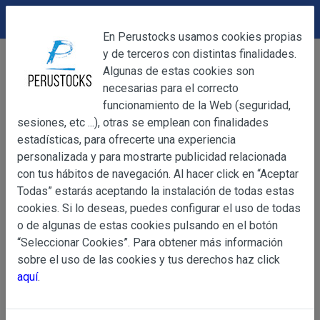
DEVOLUCIONES
Cerrar
En Perustocks usamos cookies propias
y de terceros con distintas finalidades.
Home
Alimentación
Caramelos
Cerrar
Algunas de estas cookies son
Caramelos Blandos La Vaca Lechera Caja 80uds
necesarias para el correcto
funcionamiento de la Web (seguridad,
sesiones, etc ...), otras se emplean con finalidades
OBJETO
estadísticas, para ofrecerte una experiencia
personalizada y para mostrarte publicidad relacionada
con tus hábitos de navegación. Al hacer click en “Aceptar
OBJETO
Todas” estarás aceptando la instalación de todas estas
Las presentes Condiciones Generales regulan la adquisi
cookies. Si lo deseas, puedes configurar el uso de todas
web www.perustocks.es, del que es titular ALBER
o de algunas de estas cookies pulsando en el botón
YACARINE (en adelante, PERUSTOCKS).
“Seleccionar Cookies”. Para obtener más información
Información
sobre el uso de las cookies y tus derechos haz click
La adquisición de cualesquiera de los productos conlle
Básica
aquí
.
y cada una de las Condiciones Generales que se indican
sobre
Condiciones Particulares que pudieran ser de aplicaci
Protección
de Datos