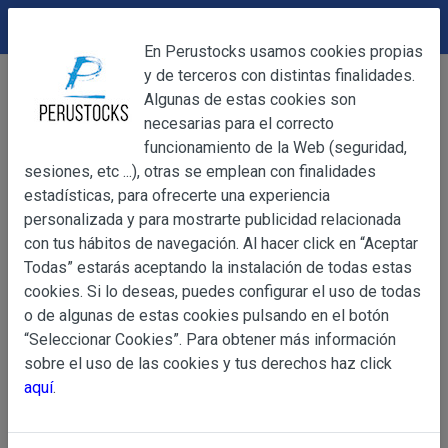
DEVOLUCIONES
Cerrar
En Perustocks usamos cookies propias
y de terceros con distintas finalidades.
Home
Alimentación
Caramelos
Frunas unidad
Cerrar
Algunas de estas cookies son
necesarias para el correcto
funcionamiento de la Web (seguridad,
sesiones, etc ...), otras se emplean con finalidades
OBJETO
estadísticas, para ofrecerte una experiencia
personalizada y para mostrarte publicidad relacionada
con tus hábitos de navegación. Al hacer click en “Aceptar
OBJETO
Todas” estarás aceptando la instalación de todas estas
Las presentes Condiciones Generales regulan la adquisi
cookies. Si lo deseas, puedes configurar el uso de todas
web www.perustocks.es, del que es titular ALBER
o de algunas de estas cookies pulsando en el botón
YACARINE (en adelante, PERUSTOCKS).
“Seleccionar Cookies”. Para obtener más información
Información
sobre el uso de las cookies y tus derechos haz click
La adquisición de cualesquiera de los productos conlle
Básica
aquí
.
y cada una de las Condiciones Generales que se indican
sobre
Condiciones Particulares que pudieran ser de aplicaci
Protección
de Datos