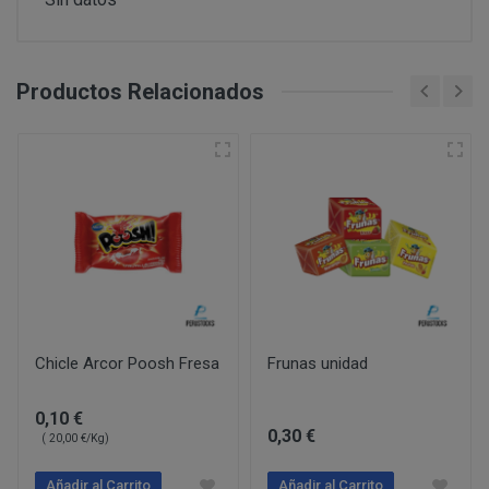
PERUSTOCKS pretende garantizar la disponibilidad de
Intentar acceder a las cuentas de correo electrónico de
través de www.perustocks.es. No obstante, en el caso 
sistemas informáticos de PERUSTOCKS o de terceros y,
¿Por cuánto tiempo conservaremos sus datos?
estuviera disponible o si el mismo se hubiera agotado, 
Vulnerar los derechos de propiedad intelectual o industr
Productos Relacionados
momento, mediante indicación de no existencias. Cabe 
información de PERUSTOCKS o de terceros.
producto agotado.
Suplantar la identidad de cualquier otro usuario.
Reproducir, copiar, distribuir, poner a disposición de, 
De no hallarse disponible el producto, y habiendo sido
transformar o modificar los contenidos, a menos que se 
PERUSTOCKS podrá suministrar un producto de similar
correspondientes derechos o ello resulte legalmente pe
cuyo caso, el consumidor podrá aceptarlo o rechazarlo
Recabar datos con finalidad publicitaria y de remitir 
resolución del contrato.
con fines de venta u otras de naturaleza comercial sin
¿Cuál es la legitimación para el tratamiento de sus datos
En caso de indisponibilidad de la totalidad o parte del
sustitución por el cliente, el reembolso previamente 
de pago que se utilizó en la compra.
Chicle Arcor Poosh Fresa
Frunas unidad
Si PERUSTOCKS se retrasara injustificadamente en la
consumidor podrá reclamar el doble de la cantidad ad
0,10 €
0,30 €
( 20,00 €/Kg)
Consentimiento del interesado
Ejecución de un contrato
Añadir al Carrito
Añadir al Carrito