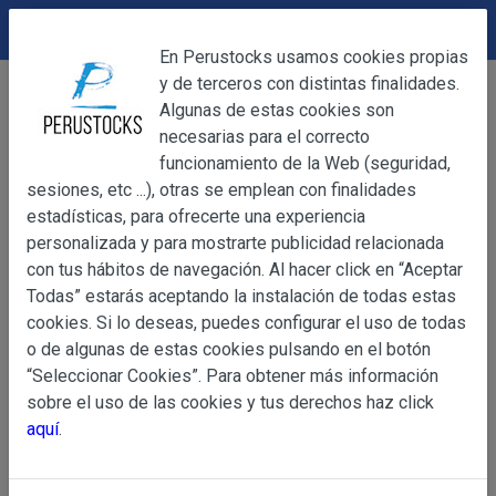
DEVOLUCIONES
Cerrar
En Perustocks usamos cookies propias
y de terceros con distintas finalidades.
Home
Alimentación
Caramelos
Cerrar
Algunas de estas cookies son
Caramelos Coffee Delight unidad
necesarias para el correcto
funcionamiento de la Web (seguridad,
sesiones, etc ...), otras se emplean con finalidades
OBJETO
estadísticas, para ofrecerte una experiencia
personalizada y para mostrarte publicidad relacionada
con tus hábitos de navegación. Al hacer click en “Aceptar
OBJETO
Todas” estarás aceptando la instalación de todas estas
Las presentes Condiciones Generales regulan la adquisi
cookies. Si lo deseas, puedes configurar el uso de todas
web www.perustocks.es, del que es titular ALBER
o de algunas de estas cookies pulsando en el botón
YACARINE (en adelante, PERUSTOCKS).
“Seleccionar Cookies”. Para obtener más información
Información
sobre el uso de las cookies y tus derechos haz click
La adquisición de cualesquiera de los productos conlle
Básica
aquí
.
y cada una de las Condiciones Generales que se indican
sobre
Condiciones Particulares que pudieran ser de aplicaci
Protección
de Datos