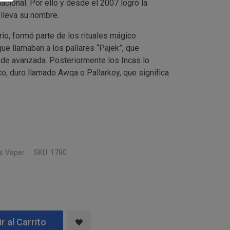
 tanto, es
nacional. Por ello y desde el 2007 logró la
 de cualquiera de los
lleva su nombre.
ario, formó parte de los rituales mágico
CO), atender a sus
ue llamaban a los pallares “Pajek”, que
formativo
o de avanzada. Posteriormente los Incas lo
imo del responsable.
eco, duro llamado Awqa o Pallarkoy, que significa
usuarios web/
 de la Sociedad de la
“clientes”, únicamente
 y necesarias para la
exista una obligación
22G) y CINTHYA
: Vaper
SKU: 1780
s derechos, indicados
RAGONA (ESPAÑA).
ción del responsable
r al Carrito
AÑA).