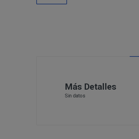
Información
Puede c
Para comunicars
adicional:
final d
detallamos a co
Tfno: 977
Sábado: Ma
MODIFICACION O A
COMUNICACI
Email: inf
Dirección 
postal se 
Todas las notif
Tfno: 977 27039
DESISTIMIENTO DE
eficaces, a todo
Sábado: Mañana 
anteriormente.
Email: info@per
Informació
Más Detalles
Dirección postal
tratamiento de sus 
Sin datos
encuentra la tie
PRODUCTOS
Los productos of
Suministro de b
en pantalla.
Productos que p
Suministro de pr