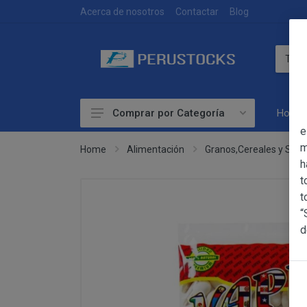
DEVOLUCIONES
Acerca de nosotros
Contactar
Blog
Home
Comprar por Categoría
OBJETO
e
Accesorios
m
Home
Alimentación
Granos,Cereales y Semi
h
Alimentación
OBJETO
t
Las presentes Co
Artesanía
t
web www.perust
“
Bebidas
YACARINE (en 
d
Información
Otros
La adquisición d
Básica
y cada una de la
sobre
Productos Frescos
Condiciones Part
Protección
Superalimentos
de Datos