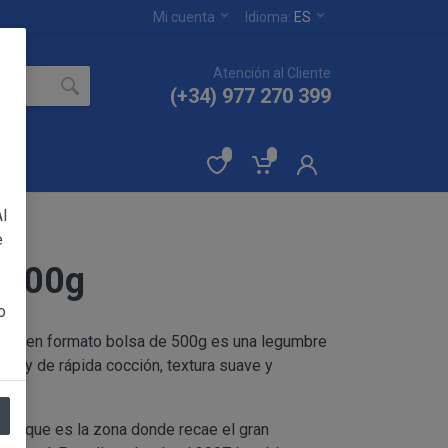
Mi cuenta
Idioma:
ES
Atención al Cliente
(+34) 977 270 399
l
e
a 500g
ertados en el sitio
YA PAMELA RUIZ
o
per
en formato bolsa de 500g es una legumbre
 sin reservas de todas
da y de rápida cocción, textura suave y
eptación de las
os productos.
, porque es la zona donde recae el gran