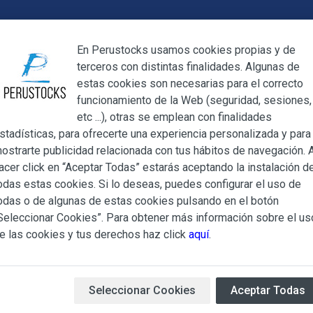
Cerrar
En Perustocks usamos cookies propias y de
terceros con distintas finalidades. Algunas de
Cerrar
estas cookies son necesarias para el correcto
funcionamiento de la Web (seguridad, sesiones,
Megamenu
Mi cuenta
Blog
etc ...), otras se emplean con finalidades
stadísticas, para ofrecerte una experiencia personalizada y para
ostrarte publicidad relacionada con tus hábitos de navegación. A
llas
Pallar de Ica 500g
acer click en “Aceptar Todas” estarás aceptando la instalación d
odas estas cookies. Si lo deseas, puedes configurar el uso de
Pallar de Ic
ndiciones Generales regulan la adquisición de los productos of
odas o de algunas de estas cookies pulsando en el botón
ocks.es, del que es titular ALBERT SALA CIGÜELA y CINTH
Seleccionar Cookies”. Para obtener más información sobre el us
adelante, PERUSTOCKS).
e las cookies y tus derechos haz click
aquí
.
Pallar de Ica
de la marca
Va
e cualesquiera de los productos conlleva la aceptación plena y
de sabor dulce, cáscara delga
s Condiciones Generales que se indican, sin perjuicio de la ac
cremosa una vez preparado.
iculares que pudieran ser de aplicación al adquirir determinad
Seleccionar Cookies
Aceptar Todas
Se le denomina Pallar de Ica