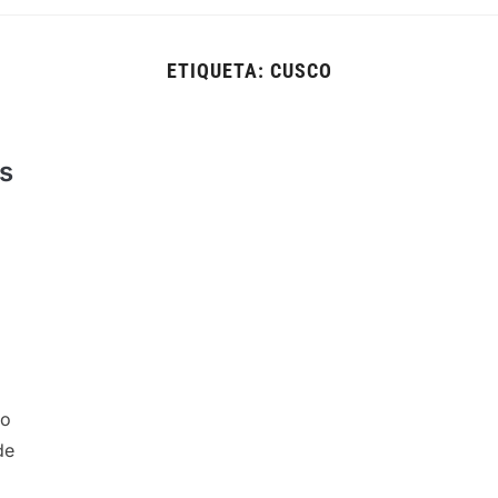
ETIQUETA:
CUSCO
s
no
de