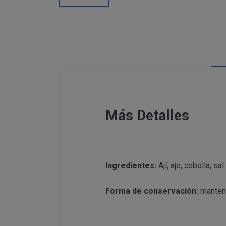
Información
Puede c
Para comunicars
adicional:
final d
detallamos a co
Tfno: 977
Sábado: Ma
MODIFICACION O A
COMUNICACI
Email: inf
Dirección 
postal se 
Todas las notif
Tfno: 977 27039
Más Detalles
DESISTIMIENTO DE
eficaces, a todo
Sábado: Mañana 
anteriormente.
Email: info@per
Informació
Dirección postal
tratamiento de sus 
encuentra la tie
Ingredientes:
Ají, ajo, cebolla, 
PRODUCTOS
Forma de conservación:
mantene
Los productos of
Suministro de b
en pantalla.
Productos que p
Suministro de pr