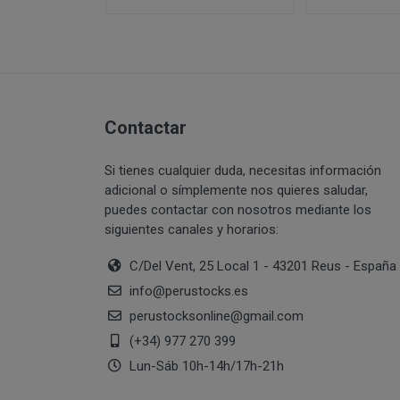
PERUSTOCKS pret
Intentar acceder
través de www.pe
sistemas inform
¿Por cuánto tiempo
estuviera dispon
Vulnerar los der
momento, mediant
información de
producto agotad
Suplantar la ide
Contactar
Reproducir, copi
De no hallarse d
transformar o mo
PERUSTOCKS podr
correspondientes
Si tienes cualquier duda, necesitas información
cuyo caso, el co
adicional o símplemente nos quieres saludar,
Recabar datos co
resolución del c
puedes contactar con nosotros mediante los
con fines de ven
siguientes canales y horarios:
¿Cuál es la legitima
En caso de indis
sustitución por 
C/Del Vent, 25 Local 1 - 43201 Reus - España
de pago que se u
info
@
perustocks.es
Si PERUSTOCKS s
perustocksonline
@
gmail.com
consumidor podr
(+34) 977 270 399
Lun-Sáb 10h-14h/17h-21h
Consentimiento del 