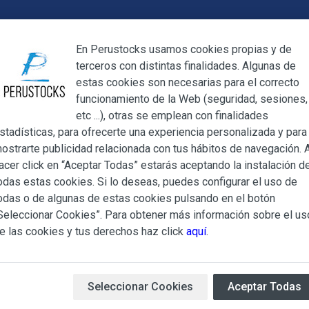
Cerrar
En Perustocks usamos cookies propias y de
terceros con distintas finalidades. Algunas de
Cerrar
estas cookies son necesarias para el correcto
funcionamiento de la Web (seguridad, sesiones,
Megamenu
Mi cuenta
Blog
etc ...), otras se emplean con finalidades
stadísticas, para ofrecerte una experiencia personalizada y para
ostrarte publicidad relacionada con tus hábitos de navegación. A
 Oriental 100ml
acer click en “Aceptar Todas” estarás aceptando la instalación d
odas estas cookies. Si lo deseas, puedes configurar el uso de
Salsa de Aji
ndiciones Generales regulan la adquisición de los productos of
odas o de algunas de estas cookies pulsando en el botón
ocks.es, del que es titular ALBERT SALA CIGÜELA y CINTH
Seleccionar Cookies”. Para obtener más información sobre el us
adelante, PERUSTOCKS).
e las cookies y tus derechos haz click
aquí
.
Salsa de Ají
de la marca
Ori
e cualesquiera de los productos conlleva la aceptación plena y
Única salsa de ají picante co
s Condiciones Generales que se indican, sin perjuicio de la ac
ecuatorianos. La
Salsa de Aj
iculares que pudieran ser de aplicación al adquirir determinad
Seleccionar Cookies
Aceptar Todas
de ajíes de las propias hacie