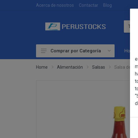
DEVOLUCIONES
Acerca de nosotros
Contactar
Blog
Home
Comprar por Categoría
OBJETO
e
Accesorios
m
Home
Alimentación
Salsas
Salsa de Aji
h
Alimentación
OBJETO
t
Las presentes Co
Artesanía
t
web www.perust
“
Bebidas
YACARINE (en 
d
Información
Otros
La adquisición d
Básica
y cada una de la
sobre
Productos Frescos
Condiciones Part
Protección
Superalimentos
de Datos