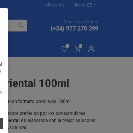
Mi cuenta
Idioma:
ES
Atención al Cliente
(+34) 977 270 399
l
e
 Oriental 100ml
ertados en el sitio
YA PAMELA RUIZ
o
ental
en formato botella de 100ml.
 sin reservas de todas
n el sabor preferido por los consumidores
eptación de las
í Oriental
es elaborada con la mejor selección
os productos.
ndas Oriental.