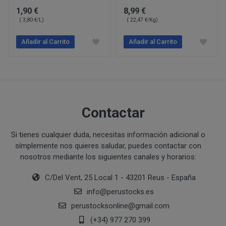
Ejecución de medidas precontractuales a petición del inter
1,90 €
8,99 €
( 3,80 €/L)
( 22,47 €/Kg)
Interés legítimo del responsable
PROCESO DE COMPRA Y/O CONTRATACIÓN
Para realizar cualquier compra en www.perustocks.es, 
Añadir al Carrito
Añadir al Carrito
edad.
¿A qué destinatarios se comunicarán sus datos?
Además será preciso que el cliente se registre en www
recogida de datos en el que se proporcione a PERUST
contratación; datos que en cualquier caso serán verac
que el cliente deberá consentir expresamente mediante 
Contactar
PERUSTOCKS.
Si tienes cualquier duda, necesitas información adicional o
Los pasos a seguir para realizar la compra son:
símplemente nos quieres saludar, puedes contactar con
Una vez dentro de la web, debemos registrarnos
nosotros mediante los siguientes canales y horarios:
requeridos a tal efecto. También nos aparece la 
C/Del Vent, 25 Local 1 - 43201 Reus - España
newsletter. En la dirección del correo electrónic
info
@
perustocks.es
un mensaje en dónde validamos el email.
Accedemos a la tienda online "ENTRAR" utilizan
perustocksonline
@
gmail.com
identifica..
(+34) 977 270 399