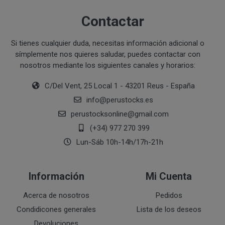
Ejecución de medidas precontractuales a petición del inter
Contactar
Interés legítimo del responsable
PROCESO DE COMPRA Y/O CONTRATACIÓN
Para realizar cualquier compra en www.perustocks.es, 
Si tienes cualquier duda, necesitas información adicional o
edad.
símplemente nos quieres saludar, puedes contactar con
¿A qué destinatarios se comunicarán sus datos?
nosotros mediante los siguientes canales y horarios:
Además será preciso que el cliente se registre en www
recogida de datos en el que se proporcione a PERUST
C/Del Vent, 25 Local 1 - 43201 Reus - España
contratación; datos que en cualquier caso serán verac
info
@
perustocks.es
que el cliente deberá consentir expresamente mediante 
perustocksonline
@
gmail.com
PERUSTOCKS.
(+34) 977 270 399
Los pasos a seguir para realizar la compra son:
Lun-Sáb 10h-14h/17h-21h
Una vez dentro de la web, debemos registrarnos
requeridos a tal efecto. También nos aparece la 
Información
Mi Cuenta
newsletter. En la dirección del correo electrónic
un mensaje en dónde validamos el email.
Acerca de nosotros
Pedidos
Accedemos a la tienda online "ENTRAR" utilizan
Condidicones generales
Lista de los deseos
identifica..
Devoluciones