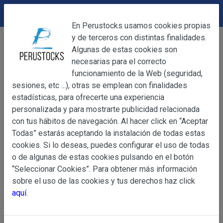
DEVOLUCIONES
Cerrar
En Perustocks usamos cookies propias
y de terceros con distintas finalidades.
Home
Alimentación
Postres y Dulces
Cerrar
Algunas de estas cookies son
Mazamorra Morada Universal 250g
necesarias para el correcto
funcionamiento de la Web (seguridad,
sesiones, etc ...), otras se emplean con finalidades
OBJETO
estadísticas, para ofrecerte una experiencia
personalizada y para mostrarte publicidad relacionada
con tus hábitos de navegación. Al hacer click en “Aceptar
OBJETO
Todas” estarás aceptando la instalación de todas estas
Las presentes Condiciones Generales regulan la adquisi
cookies. Si lo deseas, puedes configurar el uso de todas
web www.perustocks.es, del que es titular ALBER
o de algunas de estas cookies pulsando en el botón
YACARINE (en adelante, PERUSTOCKS).
“Seleccionar Cookies”. Para obtener más información
Información
sobre el uso de las cookies y tus derechos haz click
La adquisición de cualesquiera de los productos conlle
Básica
aquí
.
y cada una de las Condiciones Generales que se indican
sobre
Condiciones Particulares que pudieran ser de aplicaci
Protección
de Datos