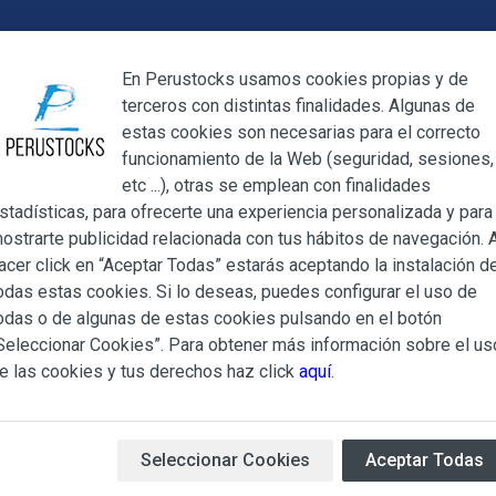
Cerrar
En Perustocks usamos cookies propias y de
terceros con distintas finalidades. Algunas de
Cerrar
estas cookies son necesarias para el correcto
funcionamiento de la Web (seguridad, sesiones,
Megamenu
Mi cuenta
Blog
etc ...), otras se emplean con finalidades
stadísticas, para ofrecerte una experiencia personalizada y para
ostrarte publicidad relacionada con tus hábitos de navegación. A
ate Sublime
acer click en “Aceptar Todas” estarás aceptando la instalación d
odas estas cookies. Si lo deseas, puedes configurar el uso de
Chocolate S
ndiciones Generales regulan la adquisición de los productos of
odas o de algunas de estas cookies pulsando en el botón
ocks.es, del que es titular ALBERT SALA CIGÜELA y CINTH
Seleccionar Cookies”. Para obtener más información sobre el us
adelante, PERUSTOCKS).
e las cookies y tus derechos haz click
aquí
.
Delicioso chocolate con leche
e cualesquiera de los productos conlleva la aceptación plena y
Nestlé nos trae uno de los c
s Condiciones Generales que se indican, sin perjuicio de la ac
maní fundidos para crear esta
iculares que pudieran ser de aplicación al adquirir determinad
Seleccionar Cookies
Aceptar Todas
pruebe.