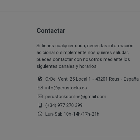
PERUSTOCKS pret
Intentar acceder
través de www.pe
sistemas inform
¿Por cuánto tiempo
estuviera dispon
Vulnerar los der
momento, mediant
información de
Contactar
producto agotad
Suplantar la ide
Reproducir, copi
Si tienes cualquier duda, necesitas información
De no hallarse d
transformar o mo
adicional o símplemente nos quieres saludar,
PERUSTOCKS podr
correspondientes
puedes contactar con nosotros mediante los
cuyo caso, el co
siguientes canales y horarios:
Recabar datos co
resolución del c
con fines de ven
C/Del Vent, 25 Local 1 - 43201 Reus - España
¿Cuál es la legitima
En caso de indis
info
@
perustocks.es
sustitución por 
perustocksonline
@
gmail.com
de pago que se u
(+34) 977 270 399
Si PERUSTOCKS s
Lun-Sáb 10h-14h/17h-21h
consumidor podr
Consentimiento del 