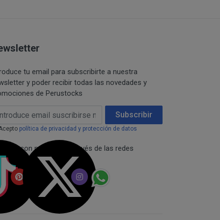
 están publicitados a
restringidas de los
 solicitado no
formación.
e en el mismo
onfidencialidad de la
r una pre-reserva del
ewsletter
 comunicación pública,
troduce tu email para subscribirte a nuestra
sumidor,
 del titular de los
wsletter y poder recibir todas las novedades y
umento de precio, en
omociones de Perustocks
e desistimiento y
lase y comunicaciones
ail Address
Subscribir
citud o consentimiento.
los productos de
Acepto
política de privacidad y protección de datos
iante la misma forma
necta con nosotros a través de las redes
ciales:
dades abonadas, el