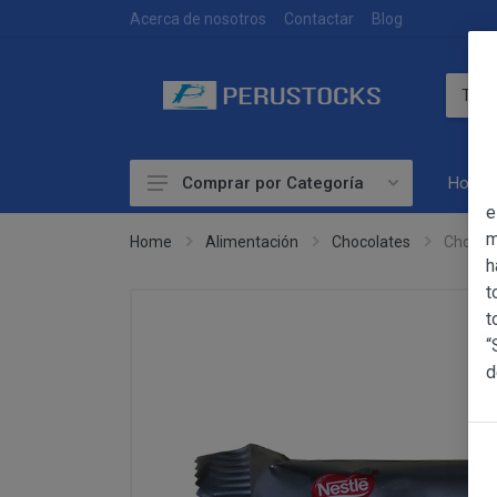
DEVOLUCIONES
Acerca de nosotros
Contactar
Blog
Home
Comprar por Categoría
OBJETO
e
Accesorios
m
Home
Alimentación
Chocolates
Chocol
h
Alimentación
OBJETO
t
Las presentes Co
Artesanía
t
web www.perust
“
Bebidas
YACARINE (en 
d
Información
Otros
La adquisición d
Básica
y cada una de la
sobre
Productos Frescos
Condiciones Part
Protección
Superalimentos
de Datos