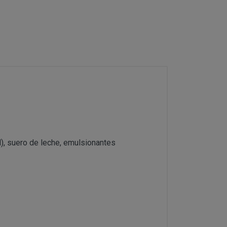
 Datos en la parte
e contacto que
Tarde 16,00 a 21,00h.
En esta dirección
 se considerarán
16,00 a 21,00h.
 los detallados
able del
l), suero de leche, emulsionantes
sta dirección postal se
s y su precio aparecen
salud o higiene.
ías o se tengan de