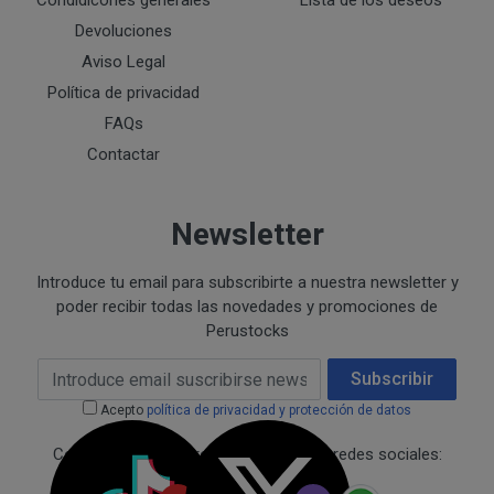
Condidicones generales
Lista de los deseos
Ejecución de medidas precontractuales a petición del inter
Devoluciones
Interés legítimo del responsable
PROCESO DE COMPRA Y/O CONTRATACIÓN
Aviso Legal
Para realizar cualquier compra en www.perustocks.es, 
Política de privacidad
edad.
FAQs
¿A qué destinatarios se comunicarán sus datos?
Además será preciso que el cliente se registre en www
Contactar
recogida de datos en el que se proporcione a PERUST
contratación; datos que en cualquier caso serán verac
que el cliente deberá consentir expresamente mediante 
Newsletter
PERUSTOCKS.
Introduce tu email para subscribirte a nuestra newsletter y
Los pasos a seguir para realizar la compra son:
poder recibir todas las novedades y promociones de
Perustocks
Una vez dentro de la web, debemos registrarnos
requeridos a tal efecto. También nos aparece la 
Email Address
Subscribir
newsletter. En la dirección del correo electrónic
Acepto
política de privacidad y protección de datos
un mensaje en dónde validamos el email.
Accedemos a la tienda online "ENTRAR" utilizan
Conecta con nosotros a través de las redes sociales:
identifica..