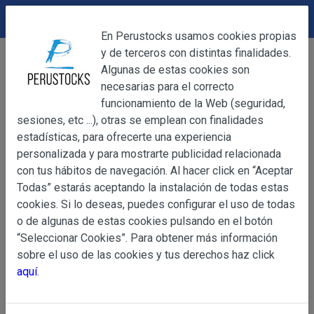
DEVOLUCIONES
Cerrar
En Perustocks usamos cookies propias
y de terceros con distintas finalidades.
Home
Alimentación
Chocolates
Cerrar
Algunas de estas cookies son
Chocolate Triangulo 30g
necesarias para el correcto
funcionamiento de la Web (seguridad,
sesiones, etc ...), otras se emplean con finalidades
OBJETO
estadísticas, para ofrecerte una experiencia
personalizada y para mostrarte publicidad relacionada
con tus hábitos de navegación. Al hacer click en “Aceptar
OBJETO
Todas” estarás aceptando la instalación de todas estas
Las presentes Condiciones Generales regulan la adquisi
cookies. Si lo deseas, puedes configurar el uso de todas
web www.perustocks.es, del que es titular ALBER
o de algunas de estas cookies pulsando en el botón
YACARINE (en adelante, PERUSTOCKS).
“Seleccionar Cookies”. Para obtener más información
Información
sobre el uso de las cookies y tus derechos haz click
La adquisición de cualesquiera de los productos conlle
Básica
aquí
.
y cada una de las Condiciones Generales que se indican
sobre
Condiciones Particulares que pudieran ser de aplicaci
Protección
de Datos