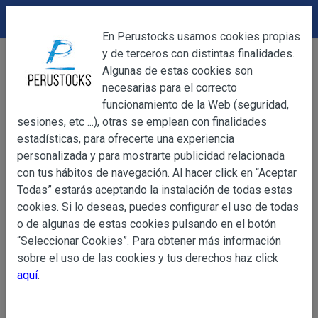
DEVOLUCIONES
Cerrar
En Perustocks usamos cookies propias
y de terceros con distintas finalidades.
Home
Alimentación
Platos Preparados
Cerrar
Algunas de estas cookies son
Salsa Huancaína Provenzal 64 g
necesarias para el correcto
funcionamiento de la Web (seguridad,
sesiones, etc ...), otras se emplean con finalidades
OBJETO
estadísticas, para ofrecerte una experiencia
personalizada y para mostrarte publicidad relacionada
con tus hábitos de navegación. Al hacer click en “Aceptar
OBJETO
Todas” estarás aceptando la instalación de todas estas
Las presentes Condiciones Generales regulan la adquisi
cookies. Si lo deseas, puedes configurar el uso de todas
web www.perustocks.es, del que es titular ALBER
o de algunas de estas cookies pulsando en el botón
YACARINE (en adelante, PERUSTOCKS).
“Seleccionar Cookies”. Para obtener más información
Información
sobre el uso de las cookies y tus derechos haz click
La adquisición de cualesquiera de los productos conlle
Básica
aquí
.
y cada una de las Condiciones Generales que se indican
sobre
Condiciones Particulares que pudieran ser de aplicaci
Protección
de Datos