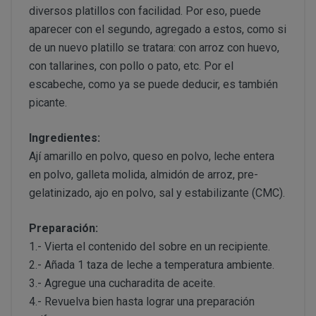
PERUSTOCKS se reserva el derecho de decidir, en cad
diversos platillos con facilidad. Por eso, puede
conservar en frio y no se hubiera respetado la “cadena d
se ofrecen a los Clientes. De este modo, PERUSTOCK
aparecer con el segundo, agregado a estos, como si
CONDICIONES DE ACCESO Y UTILIZACIÓN
nuevos productos y/o servicios a los ofertados actu
formulario de desistimien
de un nuevo platillo se tratara: con arroz con huevo,
derecho a retirar o dejar de ofrecer, en cualquier mome
info@perustocks.es,
con tallarines, con pollo o pato, etc. Por el
productos ofrecidos.
escabeche, como ya se puede deducir, es también
Todo ello sin perjuicio de que la adquisición de los p
picante.
Cerrar
suscripción o registro del USUARIO, eligiendo este un
info@perustocks.es
cuales le identificarán y habilitarán personalmente par
Ingredientes:
Ají amarillo en polvo, queso en polvo, leche entera
Una vez dentro de www.perustocks.es, y para acceder a 
¿Con qué finalidad tratamos sus datos personales?
en polvo, galleta molida, almidón de arroz, pre-
Usuario deberá seguir todas las instrucciones indicad
gelatinizado, ajo en polvo, sal y estabilizante (CMC).
lectura y aceptación de todas las condiciones generale
Difundir contenidos delictivos, violentos, pornográficos
Preparación:
del terrorismo o, en general, contrarios a la ley o al or
1.- Vierta el contenido del sobre en un recipiente.
Introducir en la red virus informáticos o realizar actuac
interrumpir o generar errores o daños en los documento
2.- Añada 1 taza de leche a temperatura ambiente.
lógicos de PERUSTOCKS o de terceras personas; así c
DISPONIBILIDAD Y SUSTITUCIONES
3.- Agregue una cucharadita de aceite.
al sitio web y a sus servicios mediante el consumo mas
PRODUCTOS
4.- Revuelva bien hasta lograr una preparación
los cuales PERUSTOCKS presta sus servicios.