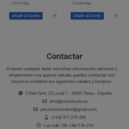
( 19,19 €/Kg)
(123,00 €/Kg)
Ejecución de medidas precontractuales a petición del inter
Interés legítimo del responsable
PROCESO DE COMPRA Y/O CONTRATACIÓN
Añadir al Carrito
Añadir al Carrito
Para realizar cualquier compra en www.perustocks.es, 
Arturo Chumbe
edad.
¿A qué destinatarios se comunicarán sus datos?
Además será preciso que el cliente se registre en www
recogida de datos en el que se proporcione a PERUST
contratación; datos que en cualquier caso serán verac
Contactar
que el cliente deberá consentir expresamente mediante 
PERUSTOCKS.
Si tienes cualquier duda, necesitas información adicional o
símplemente nos quieres saludar, puedes contactar con
Los pasos a seguir para realizar la compra son:
nosotros mediante los siguientes canales y horarios:
Una vez dentro de la web, debemos registrarnos
C/Del Vent, 25 Local 1 - 43201 Reus - España
requeridos a tal efecto. También nos aparece la 
info
@
perustocks.es
newsletter. En la dirección del correo electrónic
perustocksonline
@
gmail.com
un mensaje en dónde validamos el email.
Accedemos a la tienda online "ENTRAR" utilizan
(+34) 977 270 399
identifica..
Lun-Sáb 10h-14h/17h-21h