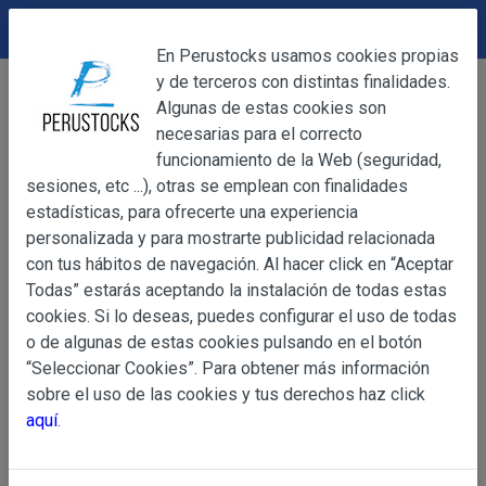
DEVOLUCIONES
Cerrar
En Perustocks usamos cookies propias
y de terceros con distintas finalidades.
Home
Bebidas
Licores
Chicha de Jora 1L
Cerrar
Algunas de estas cookies son
necesarias para el correcto
funcionamiento de la Web (seguridad,
sesiones, etc ...), otras se emplean con finalidades
OBJETO
estadísticas, para ofrecerte una experiencia
personalizada y para mostrarte publicidad relacionada
con tus hábitos de navegación. Al hacer click en “Aceptar
OBJETO
Todas” estarás aceptando la instalación de todas estas
Las presentes Condiciones Generales regulan la adquisi
cookies. Si lo deseas, puedes configurar el uso de todas
web www.perustocks.es, del que es titular ALBER
o de algunas de estas cookies pulsando en el botón
YACARINE (en adelante, PERUSTOCKS).
“Seleccionar Cookies”. Para obtener más información
Información
sobre el uso de las cookies y tus derechos haz click
La adquisición de cualesquiera de los productos conlle
Básica
aquí
.
y cada una de las Condiciones Generales que se indican
sobre
Condiciones Particulares que pudieran ser de aplicaci
Protección
de Datos