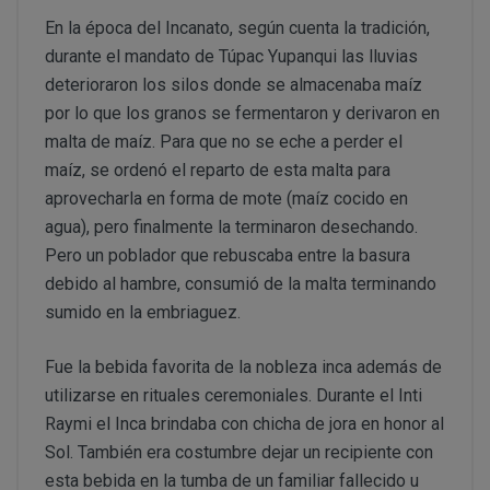
PERUSTOCKS pretende garantizar la disponibilidad de
Intentar acceder a las cuentas de correo electrónico de
En la época del Incanato, según cuenta la tradición,
través de www.perustocks.es. No obstante, en el caso 
sistemas informáticos de PERUSTOCKS o de terceros y,
durante el mandato de Túpac Yupanqui las lluvias
¿Por cuánto tiempo conservaremos sus datos?
estuviera disponible o si el mismo se hubiera agotado, 
Vulnerar los derechos de propiedad intelectual o industr
deterioraron los silos donde se almacenaba maíz
momento, mediante indicación de no existencias. Cabe 
información de PERUSTOCKS o de terceros.
por lo que los granos se fermentaron y derivaron en
producto agotado.
Suplantar la identidad de cualquier otro usuario.
malta de maíz. Para que no se eche a perder el
Reproducir, copiar, distribuir, poner a disposición de, 
De no hallarse disponible el producto, y habiendo sido
maíz, se ordenó el reparto de esta malta para
transformar o modificar los contenidos, a menos que se 
PERUSTOCKS podrá suministrar un producto de similar
aprovecharla en forma de mote (maíz cocido en
correspondientes derechos o ello resulte legalmente pe
cuyo caso, el consumidor podrá aceptarlo o rechazarlo
agua), pero finalmente la terminaron desechando.
Recabar datos con finalidad publicitaria y de remitir 
resolución del contrato.
Pero un poblador que rebuscaba entre la basura
con fines de venta u otras de naturaleza comercial sin
debido al hambre, consumió de la malta terminando
¿Cuál es la legitimación para el tratamiento de sus datos
En caso de indisponibilidad de la totalidad o parte del
sumido en la embriaguez.
sustitución por el cliente, el reembolso previamente 
de pago que se utilizó en la compra.
Fue la bebida favorita de la nobleza inca además de
Si PERUSTOCKS se retrasara injustificadamente en la
utilizarse en rituales ceremoniales. Durante el Inti
consumidor podrá reclamar el doble de la cantidad ad
Raymi el Inca brindaba con chicha de jora en honor al
Sol. También era costumbre dejar un recipiente con
Consentimiento del interesado
esta bebida en la tumba de un familiar fallecido u
Ejecución de un contrato