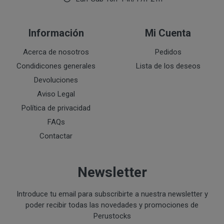
Junto con su pedido, recibirá la correspondiente factur
A tal efecto, el cliente consiente que dicha factura se le
Información
Mi Cuenta
recibirá Accediendo a la web en el apartado "FACTU
Acerca de nosotros
Pedidos
Condidicones generales
Lista de los deseos
Devoluciones
Aviso Legal
ENTREGA
Política de privacidad
PRODUCTOS
FAQs
El pedido será entregado en el domicilio designado por
Contactar
según la modalidad escogida.
El ámbito de entrega recoge las siguientes zonas: Espa
Newsletter
Comunidad Europea..
Introduce tu email para subscribirte a nuestra newsletter y
FORMAS Y PLAZOS DE ENTREGA
poder recibir todas las novedades y promociones de
Perustocks
Entrega a domicilio, mediante empresas de mensa