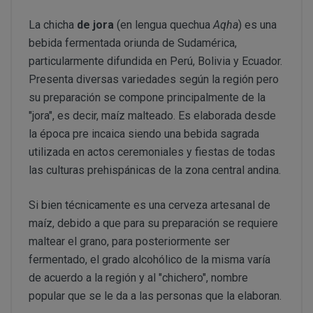
PERUSTOCKS se reserva el derecho de decidir, en cad
conservar en frio y no se hubiera respetado la “cadena d
se ofrecen a los Clientes. De este modo, PERUSTOCK
La chicha
de jora
(en lengua quechua
Aqha
) es una
CONDICIONES DE ACCESO Y UTILIZACIÓN
nuevos productos y/o servicios a los ofertados actu
bebida fermentada oriunda de Sudamérica,
formulario de desistimien
derecho a retirar o dejar de ofrecer, en cualquier mome
info@perustocks.es,
particularmente difundida en Perú, Bolivia y Ecuador.
productos ofrecidos.
Presenta diversas variedades según la región pero
su preparación se compone principalmente de la
Todo ello sin perjuicio de que la adquisición de los p
Cerrar
"jora", es decir, maíz malteado. Es elaborada desde
suscripción o registro del USUARIO, eligiendo este un
info@perustocks.es
cuales le identificarán y habilitarán personalmente par
la época pre incaica siendo una bebida sagrada
utilizada en actos ceremoniales y fiestas de todas
Una vez dentro de www.perustocks.es, y para acceder a 
las culturas prehispánicas de la zona central andina.
¿Con qué finalidad tratamos sus datos personales?
Usuario deberá seguir todas las instrucciones indicad
lectura y aceptación de todas las condiciones generale
Si bien técnicamente es una cerveza artesanal de
Difundir contenidos delictivos, violentos, pornográficos
maíz, debido a que para su preparación se requiere
del terrorismo o, en general, contrarios a la ley o al or
maltear el grano, para posteriormente ser
Introducir en la red virus informáticos o realizar actuac
fermentado, el grado alcohólico de la misma varía
interrumpir o generar errores o daños en los documento
de acuerdo a la región y al "chichero", nombre
lógicos de PERUSTOCKS o de terceras personas; así c
DISPONIBILIDAD Y SUSTITUCIONES
al sitio web y a sus servicios mediante el consumo mas
PRODUCTOS
popular que se le da a las personas que la elaboran.
los cuales PERUSTOCKS presta sus servicios.