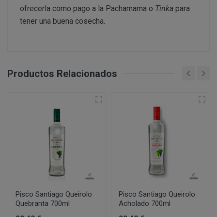
ofrecerla como pago a la Pachamama o
Tinka
para
Ejecución de medidas precontractuales a petición del inter
tener una buena cosecha.
Interés legítimo del responsable
PROCESO DE COMPRA Y/O CONTRATACIÓN
Para realizar cualquier compra en www.perustocks.es, 
edad.
¿A qué destinatarios se comunicarán sus datos?
Además será preciso que el cliente se registre en www
Productos Relacionados
recogida de datos en el que se proporcione a PERUST
contratación; datos que en cualquier caso serán verac
que el cliente deberá consentir expresamente mediante 
https://www.youtube.com/watch?v=-jE0vEB4i6M
PERUSTOCKS.
Los pasos a seguir para realizar la compra son:
Una vez dentro de la web, debemos registrarnos
requeridos a tal efecto. También nos aparece la 
newsletter. En la dirección del correo electrónic
un mensaje en dónde validamos el email.
Pisco Santiago Queirolo
Pisco Santiago Queirolo
Accedemos a la tienda online "ENTRAR" utilizan
Quebranta 700ml
Acholado 700ml
identifica..