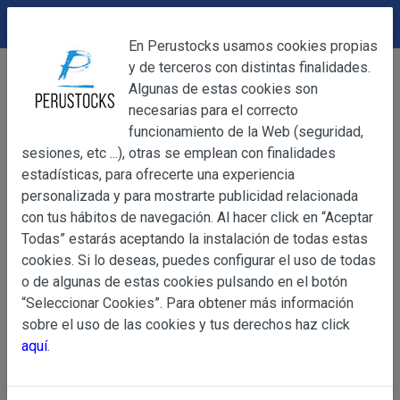
DEVOLUCIONES
Cerrar
En Perustocks usamos cookies propias
y de terceros con distintas finalidades.
Home
Bebidas
Licores
Cerrar
Algunas de estas cookies son
Ron Viejo de Caldas 700ml
necesarias para el correcto
funcionamiento de la Web (seguridad,
sesiones, etc ...), otras se emplean con finalidades
OBJETO
estadísticas, para ofrecerte una experiencia
personalizada y para mostrarte publicidad relacionada
con tus hábitos de navegación. Al hacer click en “Aceptar
OBJETO
Todas” estarás aceptando la instalación de todas estas
Las presentes Condiciones Generales regulan la adquisi
cookies. Si lo deseas, puedes configurar el uso de todas
web www.perustocks.es, del que es titular ALBER
o de algunas de estas cookies pulsando en el botón
YACARINE (en adelante, PERUSTOCKS).
“Seleccionar Cookies”. Para obtener más información
Información
sobre el uso de las cookies y tus derechos haz click
La adquisición de cualesquiera de los productos conlle
Básica
aquí
.
y cada una de las Condiciones Generales que se indican
sobre
Condiciones Particulares que pudieran ser de aplicaci
Protección
de Datos