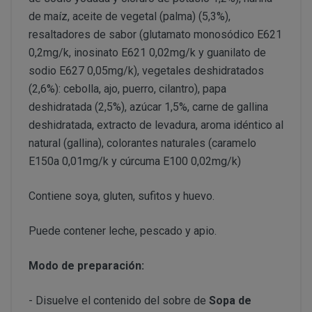
PERUSTOCKS se reserva el derecho de decidir, en cad
conservar en frio y no se hubiera respetado la “cadena d
de maíz, aceite de vegetal (palma) (5,3%),
se ofrecen a los Clientes. De este modo, PERUSTOCK
CONDICIONES DE ACCESO Y UTILIZACIÓN
resaltadores de sabor (glutamato monosódico E621
nuevos productos y/o servicios a los ofertados actu
formulario de desistimien
0,2mg/k, inosinato E621 0,02mg/k y guanilato de
derecho a retirar o dejar de ofrecer, en cualquier mome
info@perustocks.es,
sodio E627 0,05mg/k), vegetales deshidratados
productos ofrecidos.
(2,6%): cebolla, ajo, puerro, cilantro), papa
Todo ello sin perjuicio de que la adquisición de los p
Cerrar
deshidratada (2,5%), azúcar 1,5%, carne de gallina
suscripción o registro del USUARIO, eligiendo este un
info@perustocks.es
deshidratada, extracto de levadura, aroma idéntico al
cuales le identificarán y habilitarán personalmente par
natural (gallina), colorantes naturales (caramelo
Una vez dentro de www.perustocks.es, y para acceder a 
E150a 0,01mg/k y cúrcuma E100 0,02mg/k)
¿Con qué finalidad tratamos sus datos personales?
Usuario deberá seguir todas las instrucciones indicad
lectura y aceptación de todas las condiciones generale
Contiene soya, gluten, sufitos y huevo.
Difundir contenidos delictivos, violentos, pornográficos
del terrorismo o, en general, contrarios a la ley o al or
Puede contener leche, pescado y apio.
Introducir en la red virus informáticos o realizar actuac
interrumpir o generar errores o daños en los documento
Modo de preparación:
lógicos de PERUSTOCKS o de terceras personas; así c
DISPONIBILIDAD Y SUSTITUCIONES
al sitio web y a sus servicios mediante el consumo mas
PRODUCTOS
- Disuelve el contenido del sobre de
Sopa de
los cuales PERUSTOCKS presta sus servicios.