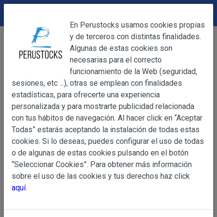
DEVOLUCIONES
Cerrar
En Perustocks usamos cookies propias
y de terceros con distintas finalidades.
Home
Alimentación
Platos Preparados
Cerrar
Algunas de estas cookies son
Sopa Maggi Sancocho 60g
necesarias para el correcto
funcionamiento de la Web (seguridad,
sesiones, etc ...), otras se emplean con finalidades
OBJETO
estadísticas, para ofrecerte una experiencia
personalizada y para mostrarte publicidad relacionada
con tus hábitos de navegación. Al hacer click en “Aceptar
OBJETO
Todas” estarás aceptando la instalación de todas estas
Las presentes Condiciones Generales regulan la adquisi
cookies. Si lo deseas, puedes configurar el uso de todas
web www.perustocks.es, del que es titular ALBER
o de algunas de estas cookies pulsando en el botón
YACARINE (en adelante, PERUSTOCKS).
“Seleccionar Cookies”. Para obtener más información
Información
sobre el uso de las cookies y tus derechos haz click
La adquisición de cualesquiera de los productos conlle
Básica
aquí
.
y cada una de las Condiciones Generales que se indican
sobre
Condiciones Particulares que pudieran ser de aplicaci
Protección
de Datos