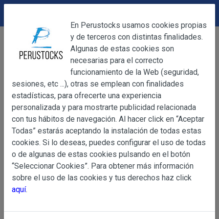
DEVOLUCIONES
Cerrar
En Perustocks usamos cookies propias
y de terceros con distintas finalidades.
Home
Alimentación
Salsas
Cerrar
Algunas de estas cookies son
Salsa de Huacatay Tierras Andinas 425g
necesarias para el correcto
funcionamiento de la Web (seguridad,
sesiones, etc ...), otras se emplean con finalidades
OBJETO
estadísticas, para ofrecerte una experiencia
personalizada y para mostrarte publicidad relacionada
con tus hábitos de navegación. Al hacer click en “Aceptar
OBJETO
Todas” estarás aceptando la instalación de todas estas
Las presentes Condiciones Generales regulan la adquisi
cookies. Si lo deseas, puedes configurar el uso de todas
web www.perustocks.es, del que es titular ALBER
o de algunas de estas cookies pulsando en el botón
YACARINE (en adelante, PERUSTOCKS).
“Seleccionar Cookies”. Para obtener más información
Información
sobre el uso de las cookies y tus derechos haz click
La adquisición de cualesquiera de los productos conlle
Básica
aquí
.
y cada una de las Condiciones Generales que se indican
sobre
Condiciones Particulares que pudieran ser de aplicaci
Protección
de Datos