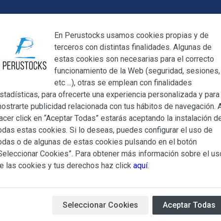
Cerrar
En Perustocks usamos cookies propias y de
terceros con distintas finalidades. Algunas de
Cerrar
estas cookies son necesarias para el correcto
funcionamiento de la Web (seguridad, sesiones,
Megamenu
Mi cuenta
Blog
etc ...), otras se emplean con finalidades
stadísticas, para ofrecerte una experiencia personalizada y para
ostrarte publicidad relacionada con tus hábitos de navegación. A
ncienso Canoa
acer click en “Aceptar Todas” estarás aceptando la instalación d
odas estas cookies. Si lo deseas, puedes configurar el uso de
Porta Incie
ndiciones Generales regulan la adquisición de los productos of
odas o de algunas de estas cookies pulsando en el botón
ocks.es, del que es titular ALBERT SALA CIGÜELA y CINTH
Seleccionar Cookies”. Para obtener más información sobre el us
adelante, PERUSTOCKS).
e las cookies y tus derechos haz click
aquí
.
Inciensero artesanal, hecho 
e cualesquiera de los productos conlleva la aceptación plena y
s Condiciones Generales que se indican, sin perjuicio de la ac
Disponibilidad:
Inmediata
Marc
iculares que pudieran ser de aplicación al adquirir determinad
Seleccionar Cookies
Aceptar Todas
29,00 €