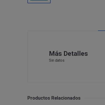
Información
Puede c
Para comunicars
adicional:
final d
detallamos a co
Tfno: 977
Sábado: Ma
MODIFICACION O A
COMUNICACI
Email: inf
Dirección 
postal se 
Todas las notif
Tfno: 977 27039
Más Detalles
DESISTIMIENTO DE
eficaces, a todo
Sábado: Mañana 
anteriormente.
Sin datos
Email: info@per
Informació
Dirección postal
tratamiento de sus 
encuentra la tie
PRODUCTOS
Los productos of
Suministro de b
en pantalla.
Productos Relacionados
Productos que p
Suministro de pr