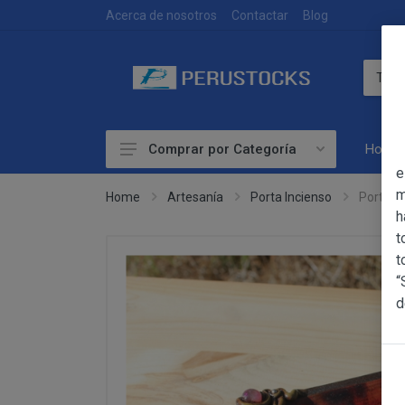
DEVOLUCIONES
Acerca de nosotros
Contactar
Blog
Home
Comprar por Categoría
OBJETO
e
Accesorios
m
Home
Artesanía
Porta Incienso
Porta I
h
Alimentación
OBJETO
t
Las presentes Co
Artesanía
t
web www.perust
“
Bebidas
YACARINE (en 
d
Información
Otros
La adquisición d
Básica
y cada una de la
sobre
Productos Frescos
Condiciones Part
Protección
Superalimentos
de Datos