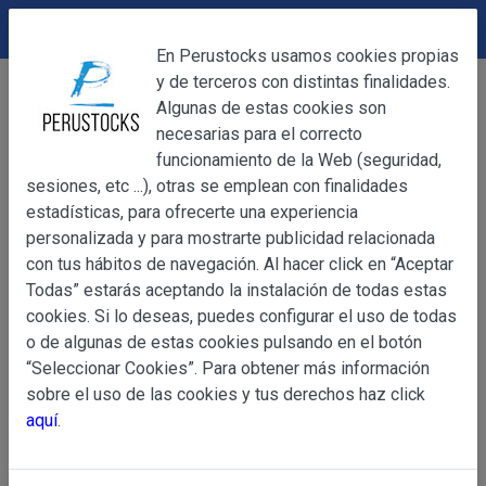
DEVOLUCIONES
Cerrar
En Perustocks usamos cookies propias
y de terceros con distintas finalidades.
Home
Artesanía
Porta Incienso
Cerrar
Algunas de estas cookies son
Porta Incienso Artesanal 027
necesarias para el correcto
funcionamiento de la Web (seguridad,
sesiones, etc ...), otras se emplean con finalidades
OBJETO
estadísticas, para ofrecerte una experiencia
personalizada y para mostrarte publicidad relacionada
con tus hábitos de navegación. Al hacer click en “Aceptar
OBJETO
Todas” estarás aceptando la instalación de todas estas
Las presentes Condiciones Generales regulan la adquisi
cookies. Si lo deseas, puedes configurar el uso de todas
web www.perustocks.es, del que es titular ALBER
o de algunas de estas cookies pulsando en el botón
YACARINE (en adelante, PERUSTOCKS).
“Seleccionar Cookies”. Para obtener más información
Información
sobre el uso de las cookies y tus derechos haz click
La adquisición de cualesquiera de los productos conlle
Básica
aquí
.
y cada una de las Condiciones Generales que se indican
sobre
Condiciones Particulares que pudieran ser de aplicaci
Protección
de Datos