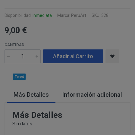
Información
Puede consultar información adicional y detal
Para comunicarse con nosotros, ponemos a su disposic
adicional:
final de este documento.
detallamos a continuación:
Disponibilidad:
Inmediata
Marca: PeruArt
SKU: 328
Tfno: 977 270399 - HORARIOS: Lunes - Viernes:
9,00 €
Sábado: Mañana 10,00 a 14,00h. Tarde 17,00 a 2
MODIFICACION O ANULACION DEL PEDIDO
COMUNICACIONES
Email: info@perustocks.es.
Dirección postal: Carrer del Vent, 25 Local 1, 43
CANTIDAD
postal se encuentra la tienda presencial.
Añadir al Carrito
Todas las notificaciones y comunicaciones entre lo
Tfno: 977 270399 - HORARIOS: Lunes - Viernes: Mañan
DESISTIMIENTO DE LA COMPRA
eficaces, a todos los efectos, cuando se realicen a tra
Sábado: Mañana 10,00 a 14,00h. Tarde 17,00 a 21,00h
anteriormente.
Tweet
Email: info@perustocks.es.
Información adicional ¿Quién 
Dirección postal: Plaça Font Nova nº2, local B, 43201,
tratamiento de sus datos?
encuentra la tienda presencial..
Más Detalles
Información adicional
PRODUCTOS
Más Detalles
Los productos ofertados, junto con las características
Suministro de bienes precintados que no pueden ser d
Sin datos
en pantalla.
Productos que puedan deteriorarse o caducar rápidam
Suministro de productos que tengan un término de cadu