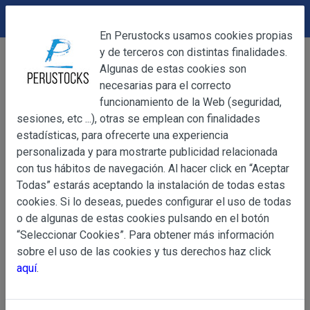
DEVOLUCIONES
Cerrar
En Perustocks usamos cookies propias
y de terceros con distintas finalidades.
Home
Accesorios
Collares
Cerrar
Algunas de estas cookies son
Collar piedras circulares marrón
necesarias para el correcto
funcionamiento de la Web (seguridad,
sesiones, etc ...), otras se emplean con finalidades
OBJETO
estadísticas, para ofrecerte una experiencia
personalizada y para mostrarte publicidad relacionada
con tus hábitos de navegación. Al hacer click en “Aceptar
OBJETO
Todas” estarás aceptando la instalación de todas estas
Las presentes Condiciones Generales regulan la adquisi
cookies. Si lo deseas, puedes configurar el uso de todas
web www.perustocks.es, del que es titular ALBER
o de algunas de estas cookies pulsando en el botón
YACARINE (en adelante, PERUSTOCKS).
“Seleccionar Cookies”. Para obtener más información
Información
sobre el uso de las cookies y tus derechos haz click
La adquisición de cualesquiera de los productos conlle
Básica
aquí
.
y cada una de las Condiciones Generales que se indican
sobre
Condiciones Particulares que pudieran ser de aplicaci
Protección
de Datos