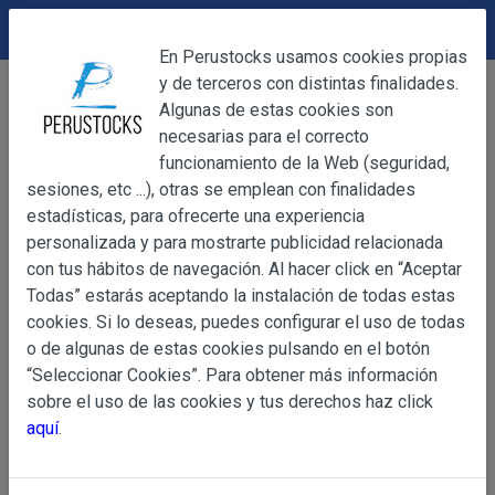
DEVOLUCIONES
Cerrar
En Perustocks usamos cookies propias
y de terceros con distintas finalidades.
Home
Accesorios
Collares
Collar Dije Flor
Cerrar
Algunas de estas cookies son
necesarias para el correcto
funcionamiento de la Web (seguridad,
sesiones, etc ...), otras se emplean con finalidades
OBJETO
estadísticas, para ofrecerte una experiencia
personalizada y para mostrarte publicidad relacionada
con tus hábitos de navegación. Al hacer click en “Aceptar
OBJETO
Todas” estarás aceptando la instalación de todas estas
Las presentes Condiciones Generales regulan la adquisi
cookies. Si lo deseas, puedes configurar el uso de todas
web www.perustocks.es, del que es titular ALBER
o de algunas de estas cookies pulsando en el botón
YACARINE (en adelante, PERUSTOCKS).
“Seleccionar Cookies”. Para obtener más información
Información
sobre el uso de las cookies y tus derechos haz click
La adquisición de cualesquiera de los productos conlle
Básica
aquí
.
y cada una de las Condiciones Generales que se indican
sobre
Condiciones Particulares que pudieran ser de aplicaci
Protección
de Datos