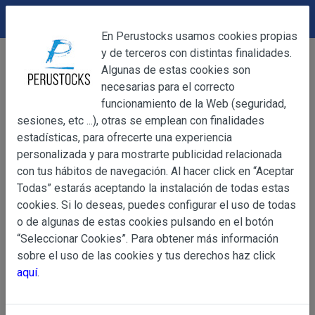
DEVOLUCIONES
Cerrar
En Perustocks usamos cookies propias
y de terceros con distintas finalidades.
Home
Bebidas
Refrescos en sobre
Cerrar
Algunas de estas cookies son
Fresco Solo Frambuesa 10g
necesarias para el correcto
funcionamiento de la Web (seguridad,
sesiones, etc ...), otras se emplean con finalidades
OBJETO
estadísticas, para ofrecerte una experiencia
personalizada y para mostrarte publicidad relacionada
con tus hábitos de navegación. Al hacer click en “Aceptar
OBJETO
Todas” estarás aceptando la instalación de todas estas
Las presentes Condiciones Generales regulan la adquisi
cookies. Si lo deseas, puedes configurar el uso de todas
web www.perustocks.es, del que es titular ALBER
o de algunas de estas cookies pulsando en el botón
YACARINE (en adelante, PERUSTOCKS).
“Seleccionar Cookies”. Para obtener más información
Información
sobre el uso de las cookies y tus derechos haz click
La adquisición de cualesquiera de los productos conlle
Básica
aquí
.
y cada una de las Condiciones Generales que se indican
sobre
Condiciones Particulares que pudieran ser de aplicaci
Protección
de Datos