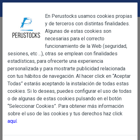
DEVOLUCIONES
Cerrar
En Perustocks usamos cookies propias
y de terceros con distintas finalidades.
Home
Bebidas
Refrescos en sobre
Cerrar
Algunas de estas cookies son
Fresco Solo Fresa 10g
necesarias para el correcto
funcionamiento de la Web (seguridad,
sesiones, etc ...), otras se emplean con finalidades
OBJETO
estadísticas, para ofrecerte una experiencia
personalizada y para mostrarte publicidad relacionada
con tus hábitos de navegación. Al hacer click en “Aceptar
OBJETO
Todas” estarás aceptando la instalación de todas estas
Las presentes Condiciones Generales regulan la adquisi
cookies. Si lo deseas, puedes configurar el uso de todas
web www.perustocks.es, del que es titular ALBER
o de algunas de estas cookies pulsando en el botón
YACARINE (en adelante, PERUSTOCKS).
“Seleccionar Cookies”. Para obtener más información
Información
sobre el uso de las cookies y tus derechos haz click
La adquisición de cualesquiera de los productos conlle
Básica
aquí
.
y cada una de las Condiciones Generales que se indican
sobre
Condiciones Particulares que pudieran ser de aplicaci
Protección
de Datos