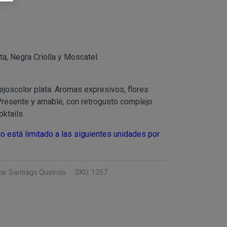
 tanto, es
 de cualquiera de los
CO), atender a sus
formativo
ta, Negra Criolla y Moscatel.
imo del responsable.
lejoscolor plata. Aromas expresivos, flores
usuarios web/
 de la Sociedad de la
Presente y amable, con retrogusto complejo.
“clientes”, únicamente
oktails.
 y necesarias para la
exista una obligación
22G) y CINTHYA
o está limitado a las siguientes unidades por
s derechos, indicados
RAGONA (ESPAÑA).
a: Santiago Queirolo
SKU: 1357
ción del responsable
AÑA).