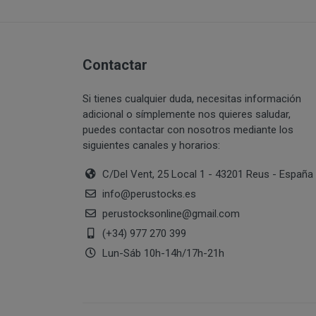
PERUSTOCKS pret
Intentar acceder
través de www.pe
sistemas inform
¿Por cuánto tiempo
estuviera dispon
Vulnerar los der
momento, mediant
Contactar
información de
producto agotad
Suplantar la ide
Si tienes cualquier duda, necesitas información
Reproducir, copi
De no hallarse d
adicional o símplemente nos quieres saludar,
transformar o mo
PERUSTOCKS podr
puedes contactar con nosotros mediante los
correspondientes
cuyo caso, el co
siguientes canales y horarios:
Recabar datos co
resolución del c
con fines de ven
C/Del Vent, 25 Local 1 - 43201 Reus - España
¿Cuál es la legitima
En caso de indis
info
@
perustocks.es
sustitución por 
perustocksonline
@
gmail.com
de pago que se u
(+34) 977 270 399
Si PERUSTOCKS s
Lun-Sáb 10h-14h/17h-21h
consumidor podr
Consentimiento del 