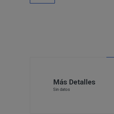
Información
Puede c
Para comunicars
adicional:
final d
detallamos a co
Tfno: 977
Sábado: Ma
MODIFICACION O A
COMUNICACI
Email: inf
Dirección 
postal se 
Todas las notif
Tfno: 977 27039
DESISTIMIENTO DE
eficaces, a todo
Sábado: Mañana 
anteriormente.
Email: info@per
Informació
Dirección postal
tratamiento de sus 
encuentra la tie
Más Detalles
Sin datos
PRODUCTOS
Los productos of
Suministro de b
en pantalla.
Productos que p
Suministro de pr