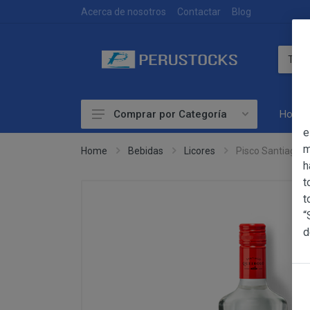
DEVOLUCIONES
Acerca de nosotros
Contactar
Blog
Home
Comprar por Categoría
OBJETO
e
Accesorios
m
Home
Bebidas
Licores
Pisco Santiago 
h
Alimentación
OBJETO
t
Las presentes Co
Artesanía
t
web www.perust
“
Bebidas
YACARINE (en 
d
Información
Otros
La adquisición d
Básica
y cada una de la
sobre
Productos Frescos
Condiciones Part
Protección
Superalimentos
de Datos