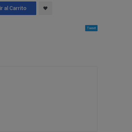
 Datos en la parte
e contacto que
r al Carrito
Tarde 16,00 a 21,00h.
Tweet
En esta dirección
 se considerarán
16,00 a 21,00h.
 los detallados
able del
sta dirección postal se
s y su precio aparecen
salud o higiene.
ías o se tengan de