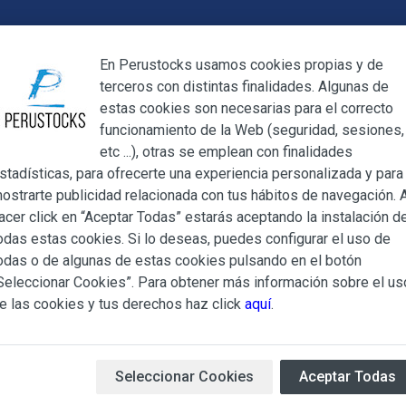
Cerrar
En Perustocks usamos cookies propias y de
terceros con distintas finalidades. Algunas de
Cerrar
estas cookies son necesarias para el correcto
funcionamiento de la Web (seguridad, sesiones,
Megamenu
Mi cuenta
Blog
etc ...), otras se emplean con finalidades
stadísticas, para ofrecerte una experiencia personalizada y para
ostrarte publicidad relacionada con tus hábitos de navegación. A
Queirolo Acholado 700ml
acer click en “Aceptar Todas” estarás aceptando la instalación d
odas estas cookies. Si lo deseas, puedes configurar el uso de
Pisco Santia
ndiciones Generales regulan la adquisición de los productos of
odas o de algunas de estas cookies pulsando en el botón
ocks.es, del que es titular ALBERT SALA CIGÜELA y CINTH
Seleccionar Cookies”. Para obtener más información sobre el us
Acholado 7
adelante, PERUSTOCKS).
e las cookies y tus derechos haz click
aquí
.
e cualesquiera de los productos conlleva la aceptación plena y
Variedad:
s Condiciones Generales que se indican, sin perjuicio de la ac
Uvas Italia, Quebranta, Negra
iculares que pudieran ser de aplicación al adquirir determinad
Seleccionar Cookies
Aceptar Todas