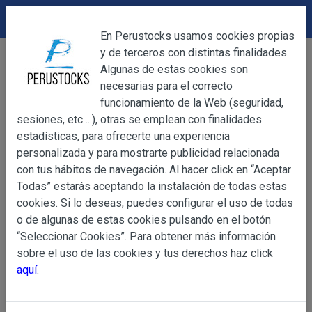
DEVOLUCIONES
Cerrar
En Perustocks usamos cookies propias
y de terceros con distintas finalidades.
Home
Alimentación
Snacks
Cheese Tris 49g
Cerrar
Algunas de estas cookies son
necesarias para el correcto
funcionamiento de la Web (seguridad,
sesiones, etc ...), otras se emplean con finalidades
OBJETO
estadísticas, para ofrecerte una experiencia
personalizada y para mostrarte publicidad relacionada
con tus hábitos de navegación. Al hacer click en “Aceptar
OBJETO
Todas” estarás aceptando la instalación de todas estas
Las presentes Condiciones Generales regulan la adquisi
cookies. Si lo deseas, puedes configurar el uso de todas
web www.perustocks.es, del que es titular ALBER
o de algunas de estas cookies pulsando en el botón
YACARINE (en adelante, PERUSTOCKS).
“Seleccionar Cookies”. Para obtener más información
Información
sobre el uso de las cookies y tus derechos haz click
La adquisición de cualesquiera de los productos conlle
Básica
aquí
.
y cada una de las Condiciones Generales que se indican
sobre
Condiciones Particulares que pudieran ser de aplicaci
Protección
de Datos