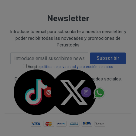
Junto con su pedido, recibirá la correspondiente factur
Newsletter
A tal efecto, el cliente consiente que dicha factura se le
recibirá Accediendo a la web en el apartado "FACTU
Introduce tu email para subscribirte a nuestra newsletter y
poder recibir todas las novedades y promociones de
Perustocks
Email Address
Subscribir
ENTREGA
Acepto
política de privacidad y protección de datos
PRODUCTOS
Conecta con nosotros a través de las redes sociales:
El pedido será entregado en el domicilio designado por
según la modalidad escogida.
El ámbito de entrega recoge las siguientes zonas: Espa
Comunidad Europea..
FORMAS Y PLAZOS DE ENTREGA
Entrega a domicilio, mediante empresas de mensa