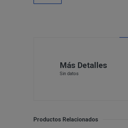
Información
Puede c
Para comunicars
adicional:
final d
detallamos a co
Tfno: 977
Sábado: Ma
MODIFICACION O A
COMUNICACI
Email: inf
Dirección 
postal se 
Todas las notif
Tfno: 977 27039
Más Detalles
DESISTIMIENTO DE
eficaces, a todo
Sábado: Mañana 
anteriormente.
Sin datos
Email: info@per
Informació
Dirección postal
tratamiento de sus 
encuentra la tie
PRODUCTOS
Los productos of
Suministro de b
en pantalla.
Productos Relacionados
Productos que p
Suministro de pr