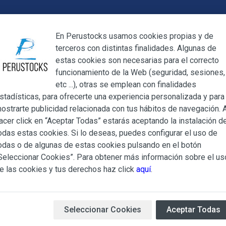
Cerrar
En Perustocks usamos cookies propias y de
terceros con distintas finalidades. Algunas de
Cerrar
estas cookies son necesarias para el correcto
funcionamiento de la Web (seguridad, sesiones,
Megamenu
Mi cuenta
Blog
etc ...), otras se emplean con finalidades
stadísticas, para ofrecerte una experiencia personalizada y para
ostrarte publicidad relacionada con tus hábitos de navegación. A
con sal El Dorado 100g
acer click en “Aceptar Todas” estarás aceptando la instalación d
odas estas cookies. Si lo deseas, puedes configurar el uso de
Platanitos c
ndiciones Generales regulan la adquisición de los productos of
odas o de algunas de estas cookies pulsando en el botón
ocks.es, del que es titular ALBERT SALA CIGÜELA y CINTH
Seleccionar Cookies”. Para obtener más información sobre el us
100g
adelante, PERUSTOCKS).
e las cookies y tus derechos haz click
aquí
.
e cualesquiera de los productos conlleva la aceptación plena y
Platanitos Salados
de la m
s Condiciones Generales que se indican, sin perjuicio de la ac
disponible en Perustocks par
iculares que pudieran ser de aplicación al adquirir determinad
Seleccionar Cookies
Aceptar Todas
Unión Europea.