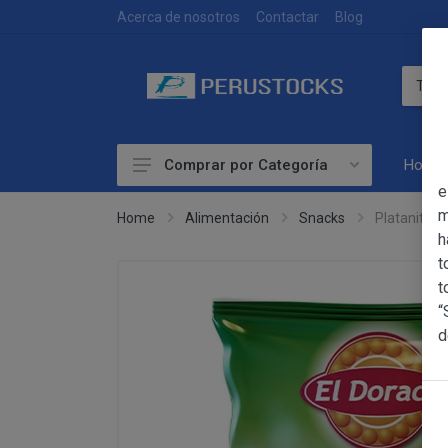
DEVOLUCIONES
Acerca de nosotros
Contactar
Blog
Home
Comprar por Categoría
OBJETO
e
Accesorios
m
Home
Alimentación
Snacks
Platanitos 
h
Alimentación
OBJETO
t
Las presentes Co
Artesanía
t
web www.perust
“
Bebidas
YACARINE (en 
d
Información
Otros
La adquisición d
Básica
y cada una de la
sobre
Productos Frescos
Condiciones Part
Protección
Superalimentos
de Datos