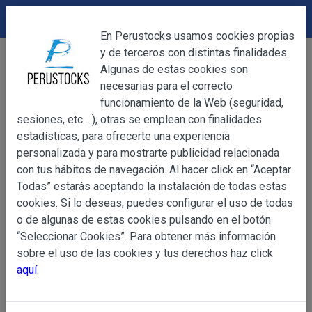
DEVOLUCIONES
Cerrar
En Perustocks usamos cookies propias
y de terceros con distintas finalidades.
Home
Alimentación
Postres y Dulces
Cerrar
Algunas de estas cookies son
Arequipe Colombina 50g
necesarias para el correcto
funcionamiento de la Web (seguridad,
sesiones, etc ...), otras se emplean con finalidades
OBJETO
estadísticas, para ofrecerte una experiencia
personalizada y para mostrarte publicidad relacionada
con tus hábitos de navegación. Al hacer click en “Aceptar
OBJETO
Todas” estarás aceptando la instalación de todas estas
Las presentes Condiciones Generales regulan la adquisi
cookies. Si lo deseas, puedes configurar el uso de todas
web www.perustocks.es, del que es titular ALBER
o de algunas de estas cookies pulsando en el botón
YACARINE (en adelante, PERUSTOCKS).
“Seleccionar Cookies”. Para obtener más información
Información
sobre el uso de las cookies y tus derechos haz click
La adquisición de cualesquiera de los productos conlle
Básica
aquí
.
y cada una de las Condiciones Generales que se indican
sobre
Condiciones Particulares que pudieran ser de aplicaci
Protección
de Datos