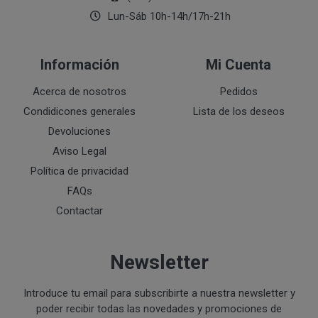
Ejecución de medidas precontractuales a petición del inter
Lun-Sáb 10h-14h/17h-21h
Interés legítimo del responsable
PROCESO DE COMPRA Y/O CONTRATACIÓN
Para realizar cualquier compra en www.perustocks.es, 
Información
Mi Cuenta
edad.
¿A qué destinatarios se comunicarán sus datos?
Acerca de nosotros
Pedidos
Además será preciso que el cliente se registre en www
recogida de datos en el que se proporcione a PERUST
Condidicones generales
Lista de los deseos
contratación; datos que en cualquier caso serán verac
Devoluciones
que el cliente deberá consentir expresamente mediante 
Aviso Legal
PERUSTOCKS.
Política de privacidad
Los pasos a seguir para realizar la compra son:
FAQs
Contactar
Una vez dentro de la web, debemos registrarnos
requeridos a tal efecto. También nos aparece la 
newsletter. En la dirección del correo electrónic
Newsletter
un mensaje en dónde validamos el email.
Accedemos a la tienda online "ENTRAR" utilizan
Introduce tu email para subscribirte a nuestra newsletter y
identifica..
poder recibir todas las novedades y promociones de