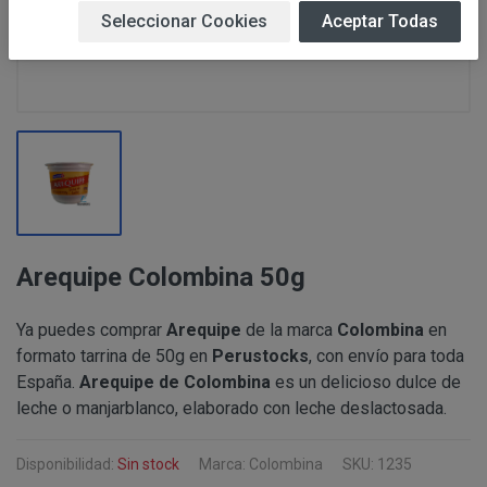
Estas Condiciones Generales podrán ser modificadas sin
Seleccionar Cookies
Aceptar Todas
recomendable leer atentamente su contenido antes de p
Responsable:
ALBERT SALA CIGÜELA “PERUSTOCKS”
productos ofertados.
Prestar los servicios y productos solicita
Finalidad:
consultas, blog , envío de comunicaciones com
Legitimación:
Ejecución de un contrato, Consentimiento del 
IDENTIFICACIÓN
No están previstas cesiones de datos de los “
PERUSTOCKS, en cumplimiento de la Ley 34/2002, de 1
Newsletter/Blog”, únicamente a empresa vincul
Información y de Comercio Electrónico, le informa de q
Destinatarios:
a: Personas o entidades directamente relacio
Arequipe Colombina 50g
prestación del servicio, además de entidades 
IDENTIFICACIÓN
Su denominaciónes sociales son: ALBERT SA
legal.
PAMELA RUIZ YACARINE (NIF
39940583W
).
Ya puedes comprar
Arequipe
de la marca
Colombina
en
Su nombre comercial es: PERUSTOCKS.
Tiene derecho a acceder, rectificar y suprimir
formato tarrina de 50g en
Perustocks
, con envío para toda
Sus domicilios sociales están en: C/Orient n
Derechos:
en la información adicional, que puede ejercer
España.
Arequipe de Colombina
es un delicioso dulce de
Su denominación social es: ALBERT SALA CIGÜELA.
del tratamiento en
info@perustocks.es
leche o manjarblanco, elaborado con leche deslactosada.
Su nombre comercial es: PERUSTOCKS.
Procedencia:
El propio interesado.
Su CIF es: 39885822G.
Disponibilidad:
Sin stock
Marca: Colombina
SKU: 1235
Su domicilio social está en: C/Orient nº29 - 4320
COMUNICACIONES