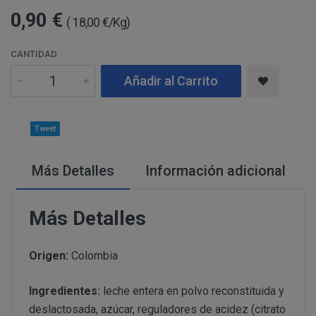
Información
Puede consultar información adicional y detal
Para comunicarse con nosotros, ponemos a su disposic
0,90 €
adicional:
final de este documento.
( 18,00 €/Kg)
detallamos a continuación:
Tfno: 977 270399 - HORARIOS: Lunes - Viernes:
CANTIDAD
Sábado: Mañana 10,00 a 14,00h. Tarde 17,00 a 2
MODIFICACION O ANULACION DEL PEDIDO
COMUNICACIONES
Añadir al Carrito
Email: info@perustocks.es.
Dirección postal: Carrer del Vent, 25 Local 1, 43
postal se encuentra la tienda presencial.
Tweet
Todas las notificaciones y comunicaciones entre lo
Tfno: 977 270399 - HORARIOS: Lunes - Viernes: Mañan
DESISTIMIENTO DE LA COMPRA
eficaces, a todos los efectos, cuando se realicen a tra
Sábado: Mañana 10,00 a 14,00h. Tarde 17,00 a 21,00h
Más Detalles
Información adicional
anteriormente.
Email: info@perustocks.es.
Información adicional ¿Quién 
Dirección postal: Plaça Font Nova nº2, local B, 43201,
tratamiento de sus datos?
Más Detalles
encuentra la tienda presencial..
Origen:
Colombia
PRODUCTOS
Los productos ofertados, junto con las características
Suministro de bienes precintados que no pueden ser d
Ingredientes:
leche entera en polvo reconstituida y
en pantalla.
Productos que puedan deteriorarse o caducar rápidam
deslactosada, azúcar, reguladores de acidez (citrato
Suministro de productos que tengan un término de cadu