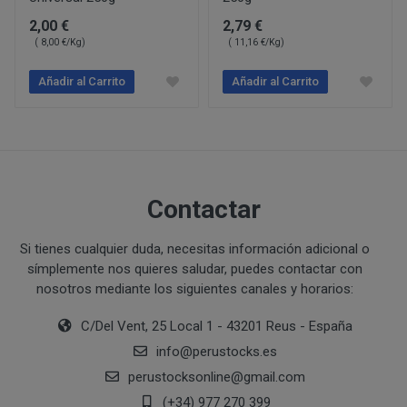
PERUSTOCKS pretende garantizar la disponibilidad de
Intentar acceder a las cuentas de correo electrónico de
2,00 €
2,79 €
través de www.perustocks.es. No obstante, en el caso 
sistemas informáticos de PERUSTOCKS o de terceros y,
( 8,00 €/Kg)
( 11,16 €/Kg)
¿Por cuánto tiempo conservaremos sus datos?
estuviera disponible o si el mismo se hubiera agotado, 
Vulnerar los derechos de propiedad intelectual o industr
momento, mediante indicación de no existencias. Cabe 
Añadir al Carrito
Añadir al Carrito
información de PERUSTOCKS o de terceros.
producto agotado.
Suplantar la identidad de cualquier otro usuario.
Reproducir, copiar, distribuir, poner a disposición de, 
De no hallarse disponible el producto, y habiendo sido
transformar o modificar los contenidos, a menos que se 
PERUSTOCKS podrá suministrar un producto de similar
correspondientes derechos o ello resulte legalmente pe
cuyo caso, el consumidor podrá aceptarlo o rechazarlo
Recabar datos con finalidad publicitaria y de remitir 
resolución del contrato.
Contactar
con fines de venta u otras de naturaleza comercial sin
¿Cuál es la legitimación para el tratamiento de sus datos
En caso de indisponibilidad de la totalidad o parte del
Si tienes cualquier duda, necesitas información adicional o
sustitución por el cliente, el reembolso previamente 
símplemente nos quieres saludar, puedes contactar con
de pago que se utilizó en la compra.
nosotros mediante los siguientes canales y horarios:
Si PERUSTOCKS se retrasara injustificadamente en la
C/Del Vent, 25 Local 1 - 43201 Reus - España
consumidor podrá reclamar el doble de la cantidad ad
info
@
perustocks.es
perustocksonline
@
gmail.com
Consentimiento del interesado
(+34) 977 270 399
Ejecución de un contrato