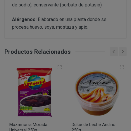
PERUSTOCKS se reserva el derecho de decidir, en cad
de sodio), conservante (sorbato de potasio).
conservar en frio y no se hubiera respetado la “cadena d
se ofrecen a los Clientes. De este modo, PERUSTOCK
CONDICIONES DE ACCESO Y UTILIZACIÓN
nuevos productos y/o servicios a los ofertados actu
formulario de desistimien
Alérgenos:
Elaborado en una planta donde se
derecho a retirar o dejar de ofrecer, en cualquier mome
info@perustocks.es,
procesa huevo, soya, mostaza y apio.
productos ofrecidos.
Todo ello sin perjuicio de que la adquisición de los p
Cerrar
suscripción o registro del USUARIO, eligiendo este un
info@perustocks.es
Productos Relacionados
cuales le identificarán y habilitarán personalmente par
Una vez dentro de www.perustocks.es, y para acceder a 
¿Con qué finalidad tratamos sus datos personales?
Usuario deberá seguir todas las instrucciones indicad
lectura y aceptación de todas las condiciones generale
Difundir contenidos delictivos, violentos, pornográficos
del terrorismo o, en general, contrarios a la ley o al or
Introducir en la red virus informáticos o realizar actuac
interrumpir o generar errores o daños en los documento
lógicos de PERUSTOCKS o de terceras personas; así c
DISPONIBILIDAD Y SUSTITUCIONES
al sitio web y a sus servicios mediante el consumo mas
PRODUCTOS
Mazamorra Morada
Dulce de Leche Andino
Universal 250g
los cuales PERUSTOCKS presta sus servicios.
250g