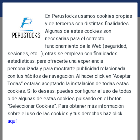
DEVOLUCIONES
Cerrar
En Perustocks usamos cookies propias
y de terceros con distintas finalidades.
Home
Alimentación
Salsas
Cerrar
Algunas de estas cookies son
Crema de Ají Tarí 400 g
necesarias para el correcto
funcionamiento de la Web (seguridad,
sesiones, etc ...), otras se emplean con finalidades
OBJETO
estadísticas, para ofrecerte una experiencia
personalizada y para mostrarte publicidad relacionada
con tus hábitos de navegación. Al hacer click en “Aceptar
OBJETO
Todas” estarás aceptando la instalación de todas estas
Las presentes Condiciones Generales regulan la adquisi
cookies. Si lo deseas, puedes configurar el uso de todas
web www.perustocks.es, del que es titular ALBER
o de algunas de estas cookies pulsando en el botón
YACARINE (en adelante, PERUSTOCKS).
“Seleccionar Cookies”. Para obtener más información
Información
sobre el uso de las cookies y tus derechos haz click
La adquisición de cualesquiera de los productos conlle
Básica
aquí
.
y cada una de las Condiciones Generales que se indican
sobre
Condiciones Particulares que pudieran ser de aplicaci
Protección
de Datos