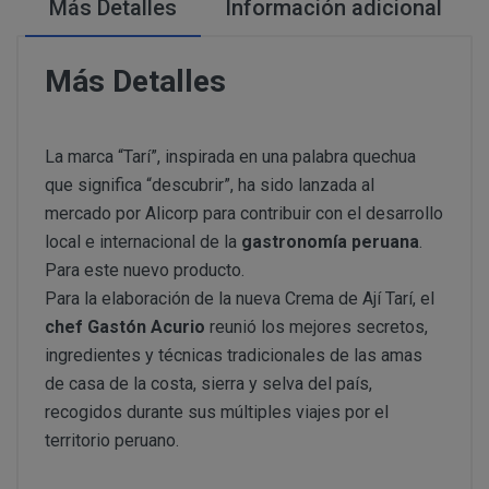
Más Detalles
Información adicional
PERUSTOCKS se reserva el derecho de decidir, en cad
conservar en frio y no se hubiera respetado la “cadena d
se ofrecen a los Clientes. De este modo, PERUSTOCK
CONDICIONES DE ACCESO Y UTILIZACIÓN
nuevos productos y/o servicios a los ofertados actu
formulario de desistimien
Más Detalles
derecho a retirar o dejar de ofrecer, en cualquier mome
info@perustocks.es,
productos ofrecidos.
Todo ello sin perjuicio de que la adquisición de los p
La marca “Tarí”, inspirada en una palabra quechua
Cerrar
suscripción o registro del USUARIO, eligiendo este un
info@perustocks.es
que significa “descubrir”, ha sido lanzada al
cuales le identificarán y habilitarán personalmente par
mercado por Alicorp para contribuir con el desarrollo
local e internacional de la
gastronomía peruana
.
Una vez dentro de www.perustocks.es, y para acceder a 
¿Con qué finalidad tratamos sus datos personales?
Para este nuevo producto.
Usuario deberá seguir todas las instrucciones indicad
Para la elaboración de la nueva Crema de Ají Tarí, el
lectura y aceptación de todas las condiciones generale
chef Gastón Acurio
reunió los mejores secretos,
Difundir contenidos delictivos, violentos, pornográficos
ingredientes y técnicas tradicionales de las amas
del terrorismo o, en general, contrarios a la ley o al or
Introducir en la red virus informáticos o realizar actuac
de casa de la costa, sierra y selva del país,
interrumpir o generar errores o daños en los documento
recogidos durante sus múltiples viajes por el
lógicos de PERUSTOCKS o de terceras personas; así c
DISPONIBILIDAD Y SUSTITUCIONES
territorio peruano.
al sitio web y a sus servicios mediante el consumo mas
PRODUCTOS
los cuales PERUSTOCKS presta sus servicios.