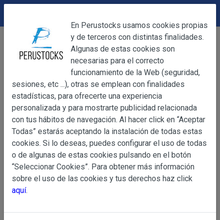
DEVOLUCIONES
Cerrar
En Perustocks usamos cookies propias
y de terceros con distintas finalidades.
Home
Alimentación
Otras conservas
Cerrar
Algunas de estas cookies son
Chipotles Adobados La Costeña 220g
necesarias para el correcto
funcionamiento de la Web (seguridad,
sesiones, etc ...), otras se emplean con finalidades
OBJETO
estadísticas, para ofrecerte una experiencia
personalizada y para mostrarte publicidad relacionada
con tus hábitos de navegación. Al hacer click en “Aceptar
OBJETO
Todas” estarás aceptando la instalación de todas estas
Las presentes Condiciones Generales regulan la adquisi
cookies. Si lo deseas, puedes configurar el uso de todas
web www.perustocks.es, del que es titular ALBER
o de algunas de estas cookies pulsando en el botón
YACARINE (en adelante, PERUSTOCKS).
“Seleccionar Cookies”. Para obtener más información
Información
sobre el uso de las cookies y tus derechos haz click
La adquisición de cualesquiera de los productos conlle
Básica
aquí
.
y cada una de las Condiciones Generales que se indican
sobre
Condiciones Particulares que pudieran ser de aplicaci
Protección
de Datos