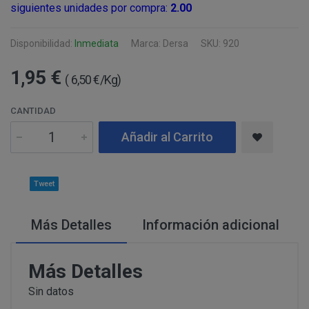
Información
Puede consultar información adicional y detal
siguientes unidades por compra:
2.00
Para comunicarse con nosotros, ponemos a su disposic
adicional:
final de este documento.
detallamos a continuación:
Disponibilidad:
Inmediata
Marca: Dersa
SKU: 920
Tfno: 977 270399 - HORARIOS: Lunes - Viernes:
Sábado: Mañana 10,00 a 14,00h. Tarde 17,00 a 2
1,95 €
MODIFICACION O ANULACION DEL PEDIDO
COMUNICACIONES
( 6,50 €/Kg)
Email: info@perustocks.es.
Dirección postal: Carrer del Vent, 25 Local 1, 43
CANTIDAD
postal se encuentra la tienda presencial.
Todas las notificaciones y comunicaciones entre lo
Añadir al Carrito
Tfno: 977 270399 - HORARIOS: Lunes - Viernes: Mañan
DESISTIMIENTO DE LA COMPRA
eficaces, a todos los efectos, cuando se realicen a tra
Sábado: Mañana 10,00 a 14,00h. Tarde 17,00 a 21,00h
anteriormente.
Email: info@perustocks.es.
Información adicional ¿Quién 
Tweet
Dirección postal: Plaça Font Nova nº2, local B, 43201,
tratamiento de sus datos?
encuentra la tienda presencial..
Más Detalles
Información adicional
PRODUCTOS
Más Detalles
Los productos ofertados, junto con las características
Suministro de bienes precintados que no pueden ser d
en pantalla.
Productos que puedan deteriorarse o caducar rápidam
Sin datos
Suministro de productos que tengan un término de cadu