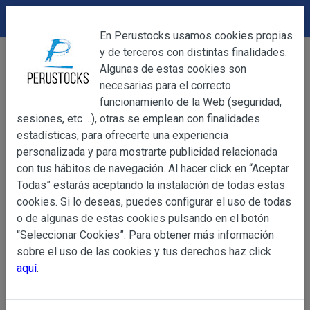
DEVOLUCIONES
Cerrar
En Perustocks usamos cookies propias
y de terceros con distintas finalidades.
Home
Otros
Otros
Jabon Dersa El Rey 300g
Cerrar
Algunas de estas cookies son
necesarias para el correcto
funcionamiento de la Web (seguridad,
sesiones, etc ...), otras se emplean con finalidades
OBJETO
estadísticas, para ofrecerte una experiencia
personalizada y para mostrarte publicidad relacionada
con tus hábitos de navegación. Al hacer click en “Aceptar
OBJETO
Todas” estarás aceptando la instalación de todas estas
Las presentes Condiciones Generales regulan la adquisi
cookies. Si lo deseas, puedes configurar el uso de todas
web www.perustocks.es, del que es titular ALBER
o de algunas de estas cookies pulsando en el botón
YACARINE (en adelante, PERUSTOCKS).
“Seleccionar Cookies”. Para obtener más información
Información
sobre el uso de las cookies y tus derechos haz click
La adquisición de cualesquiera de los productos conlle
Básica
aquí
.
y cada una de las Condiciones Generales que se indican
sobre
Condiciones Particulares que pudieran ser de aplicaci
Protección
de Datos