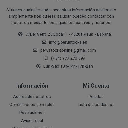
Ejecución de medidas precontractuales a petición del inter
Si tienes cualquier duda, necesitas información adicional o
Interés legítimo del responsable
PROCESO DE COMPRA Y/O CONTRATACIÓN
símplemente nos quieres saludar, puedes contactar con
Para realizar cualquier compra en www.perustocks.es, 
nosotros mediante los siguientes canales y horarios:
edad.
C/Del Vent, 25 Local 1 - 43201 Reus - España
¿A qué destinatarios se comunicarán sus datos?
Además será preciso que el cliente se registre en www
info
@
perustocks.es
recogida de datos en el que se proporcione a PERUST
perustocksonline
@
gmail.com
contratación; datos que en cualquier caso serán verac
(+34) 977 270 399
que el cliente deberá consentir expresamente mediante 
PERUSTOCKS.
Lun-Sáb 10h-14h/17h-21h
Los pasos a seguir para realizar la compra son:
Información
Mi Cuenta
Una vez dentro de la web, debemos registrarnos
requeridos a tal efecto. También nos aparece la 
Acerca de nosotros
Pedidos
newsletter. En la dirección del correo electrónic
Condidicones generales
Lista de los deseos
un mensaje en dónde validamos el email.
Devoluciones
Accedemos a la tienda online "ENTRAR" utilizan
Aviso Legal
identifica..