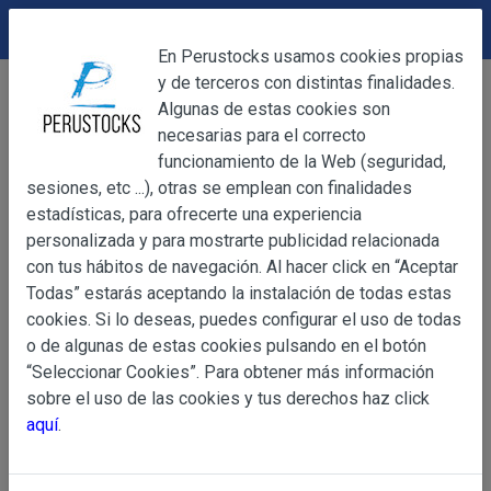
DEVOLUCIONES
Cerrar
En Perustocks usamos cookies propias
y de terceros con distintas finalidades.
Home
Alimentación
Condimentos y Especias
Cerrar
Algunas de estas cookies son
Sibarita Amarillín Sin Picante 31,2g
necesarias para el correcto
funcionamiento de la Web (seguridad,
sesiones, etc ...), otras se emplean con finalidades
OBJETO
estadísticas, para ofrecerte una experiencia
personalizada y para mostrarte publicidad relacionada
con tus hábitos de navegación. Al hacer click en “Aceptar
OBJETO
Todas” estarás aceptando la instalación de todas estas
Las presentes Condiciones Generales regulan la adquisi
cookies. Si lo deseas, puedes configurar el uso de todas
web www.perustocks.es, del que es titular ALBER
o de algunas de estas cookies pulsando en el botón
YACARINE (en adelante, PERUSTOCKS).
“Seleccionar Cookies”. Para obtener más información
Información
sobre el uso de las cookies y tus derechos haz click
La adquisición de cualesquiera de los productos conlle
Básica
aquí
.
y cada una de las Condiciones Generales que se indican
sobre
Condiciones Particulares que pudieran ser de aplicaci
Protección
de Datos