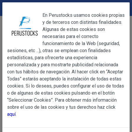
DEVOLUCIONES
Cerrar
En Perustocks usamos cookies propias
y de terceros con distintas finalidades.
Home
Alimentación
Chocolates
Cerrar
Algunas de estas cookies son
Bombón Bon o Bon 16g
necesarias para el correcto
funcionamiento de la Web (seguridad,
sesiones, etc ...), otras se emplean con finalidades
OBJETO
estadísticas, para ofrecerte una experiencia
personalizada y para mostrarte publicidad relacionada
con tus hábitos de navegación. Al hacer click en “Aceptar
OBJETO
Todas” estarás aceptando la instalación de todas estas
Las presentes Condiciones Generales regulan la adquisi
cookies. Si lo deseas, puedes configurar el uso de todas
web www.perustocks.es, del que es titular ALBER
o de algunas de estas cookies pulsando en el botón
YACARINE (en adelante, PERUSTOCKS).
“Seleccionar Cookies”. Para obtener más información
Información
sobre el uso de las cookies y tus derechos haz click
La adquisición de cualesquiera de los productos conlle
Básica
aquí
.
y cada una de las Condiciones Generales que se indican
sobre
Condiciones Particulares que pudieran ser de aplicaci
Protección
de Datos