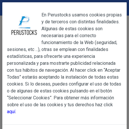
DEVOLUCIONES
Cerrar
En Perustocks usamos cookies propias
y de terceros con distintas finalidades.
Home
Bebidas
Vinos
Cerrar
Algunas de estas cookies son
Vino tinto Intipalka Tannat 750ml
necesarias para el correcto
funcionamiento de la Web (seguridad,
sesiones, etc ...), otras se emplean con finalidades
OBJETO
estadísticas, para ofrecerte una experiencia
personalizada y para mostrarte publicidad relacionada
con tus hábitos de navegación. Al hacer click en “Aceptar
OBJETO
Todas” estarás aceptando la instalación de todas estas
Las presentes Condiciones Generales regulan la adquisi
cookies. Si lo deseas, puedes configurar el uso de todas
web www.perustocks.es, del que es titular ALBER
o de algunas de estas cookies pulsando en el botón
YACARINE (en adelante, PERUSTOCKS).
“Seleccionar Cookies”. Para obtener más información
Información
sobre el uso de las cookies y tus derechos haz click
La adquisición de cualesquiera de los productos conlle
Básica
aquí
.
y cada una de las Condiciones Generales que se indican
sobre
Condiciones Particulares que pudieran ser de aplicaci
Protección
de Datos